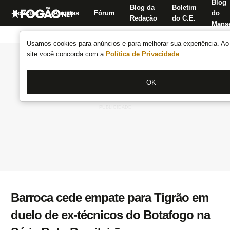
Blog
Blog da
Boletim
Notícias
Apostas
Fórum
do
Redação
do C.E.
Manse
Usamos cookies para anúncios e para melhorar sua experiência. Ao 
site você concorda com a
Política de Privacidade
.
OK
Barroca cede empate para Tigrão em
duelo de ex-técnicos do Botafogo na