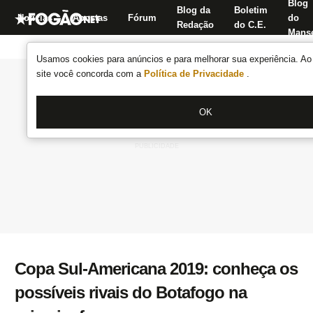
Blog
Blog da
Boletim
Notícias
Apostas
Fórum
do
Redação
do C.E.
Manse
Usamos cookies para anúncios e para melhorar sua experiência. Ao 
site você concorda com a
Política de Privacidade
.
OK
Copa Sul-Americana 2019: conheça os
possíveis rivais do Botafogo na