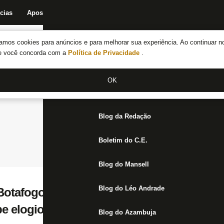
cias
Apostas
Fórum
Blog da Redação
Boletim do C.E.
Fechar menu principal
amos cookies para anúncios e para melhorar sua experiência. Ao continuar n
Notícias do Botafogo
te você concorda com a
Política de Privacidade
.
Fórum
OK
Jogos
Blog da Redação
Boletim do C.E.
Blog do Mansell
Blog do Léo Andrade
Botafogo dá show em cliques com labareda
be elogio na TV
Blog do Azambuja