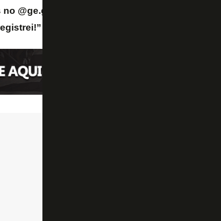
s no @ge.globo! Parabéns a todos do @botafogo 
egistrei!”
– agradeceu Vítor Silva no Instagram.