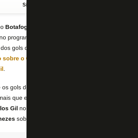
Siga o FogãoNET
no Google Discover
do
Botafogo
,
Vítor Silva
teve seu talento reconhecid
) no programa Globo Esporte, da
TV Globo
. Ele deu
 dos gols de
Patrick de Paula
e
Matheus Nascime
o sobre o
Ceilândia
, que classificou o clube para as
il
.
 os gols do “Novo Botafogo” no
Estádio Nilton San
is que especial no fundo das fotos de Vítor, que fo
los Gil
no desfecho do programa, logo após a exibi
nezes
sobre a partida.