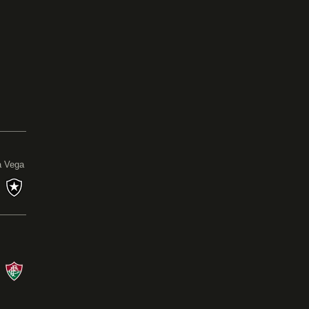
0
a Vega
s