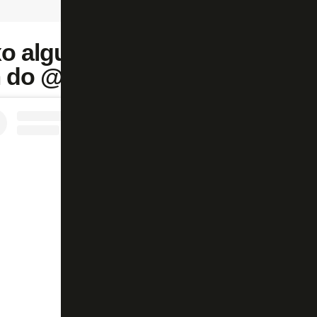
o algumas fotos de Vítor Silv
 do @fogaonet: