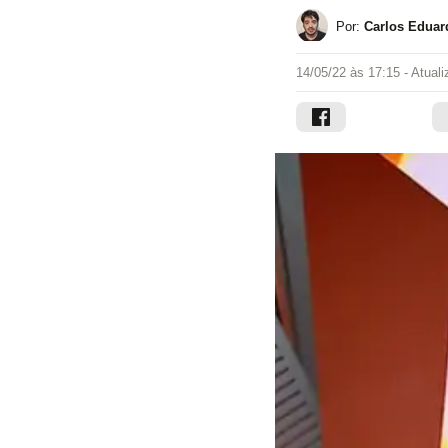
Por:
Carlos Eduar
14/05/22 às 17:15
- Atual