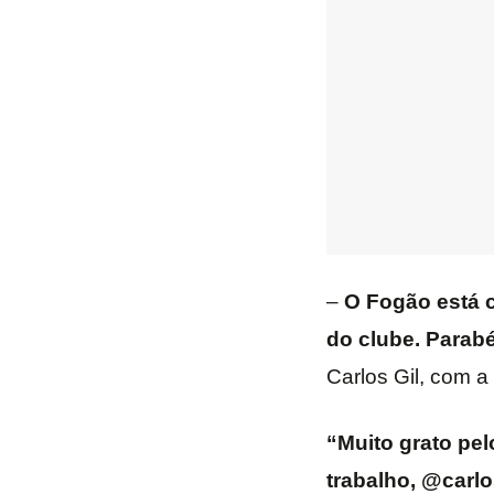
–
O Fogão está c
do clube. Parabé
Carlos Gil, com a
“Muito grato pe
trabalho, @carl