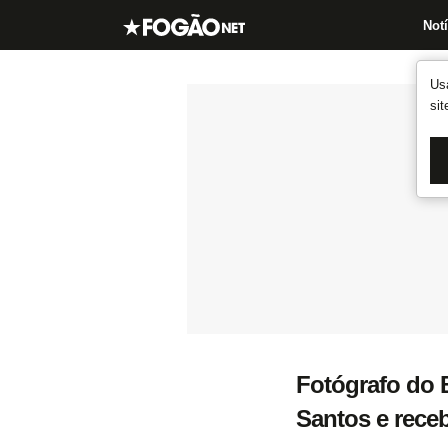
Notí
Us
si
Fotógrafo do 
Santos e rece