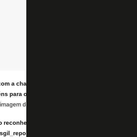
om a chama firme! E que registro do Vítor Silva, 
ns para o Botafogo e para o Vítor por esse fotaç
 imagem de Patrick “incendiado” no telão.
lo reconhecimento do
osgil_reporter e @okikomenezes! Adorei a matéri