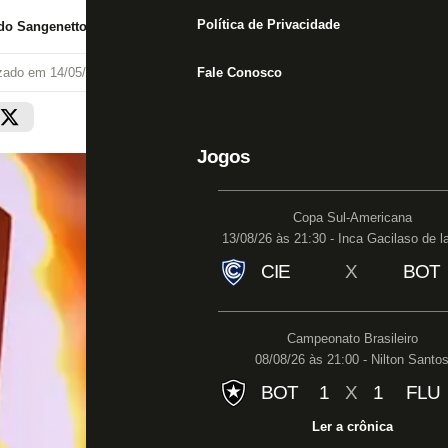
Política de Privacidade
do Sangenetto
izado em
14/05/22 às 17:16
Fale Conosco
Jogos
Copa Sul-Americana
13/08/26 às 21:30 - Inca Gacilaso de l
CIE
X
BOT
Campeonato Brasileiro
08/08/26 às 21:00 - Nilton Santo
BOT
1
X
1
FLU
Ler a crônica