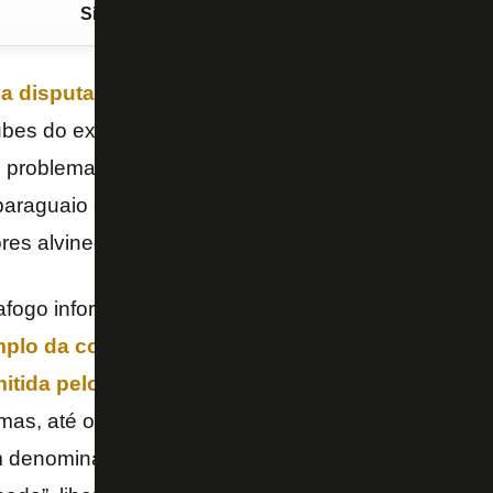
Siga o FogãoNET
no Google Discover
 a disputa da
Copa América
,
Gatito Fernández
re
bes do exterior, e o
Botafogo
analisa a possibilida
s problemas financeiros. O site Resenha Alvinegra i
 paraguaio estaria perto de ser negociado por R$ 12,
res alvinegros apreensivos.
tafogo informou ao
Boletim do C.E
que Gatito “rece
plo da consulta feita pelo
Porto
, noticiada em jun
itida pelo próprio atleta
. Algumas propostas tam
, mas, até o momento, “todas foram recusadas”. Nas
 denominadas como “mais fortes”, o clube deixou cl