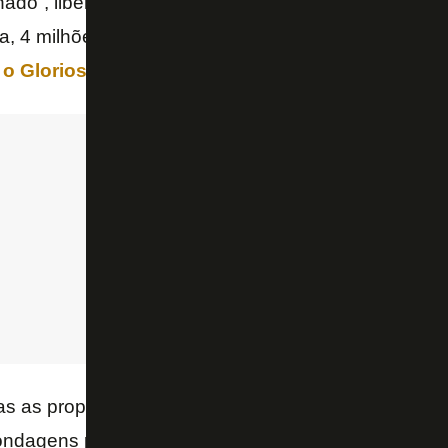
hado”, liberaria o arqueiro da seleção do Paraguai a
ria, 4 milhões de euros, aproximadamente
R$ 18 mil
o Glorioso até o fim de 2021
.
as as propostas apresentadas até a
@CopaAmeric
ndagens pelo goleiro Gatito Fernández. Reticentes,