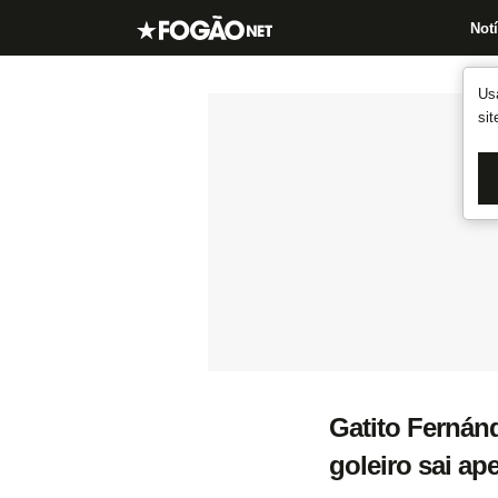
Notí
Us
si
Gatito Fernán
goleiro sai ap