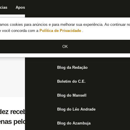
cias
Apostas
Fórum
Blog da Redação
Boletim do C.E.
Fechar menu principal
amos cookies para anúncios e para melhorar sua experiência. Ao continuar n
Notícias do Botafogo
te você concorda com a
Política de Privacidade
.
Fórum
OK
Jogos
Blog da Redação
Boletim do C.E.
Blog do Mansell
Blog do Léo Andrade
dez recebe novas sondagens, mas Botafog
enas pelo valor da multa rescisória
Blog do Azambuja