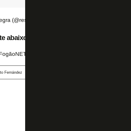
egra (@resenhalvinegra)
August 20, 2019
te abaixo:
 FogãoNET
ito Fernández