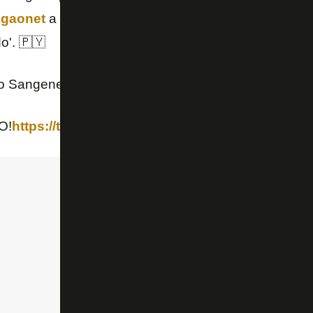
gaonet
a possibilidade do paraguaio ser negociado
o'. 🇵🇾
o Sangenetto (@ce_sangenetto)
August 20, 2019
O!
https://t.co/ZweuvyPzC5