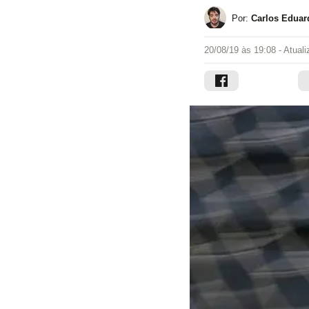
Por:
Carlos Eduar
20/08/19 às 19:08
- Atual