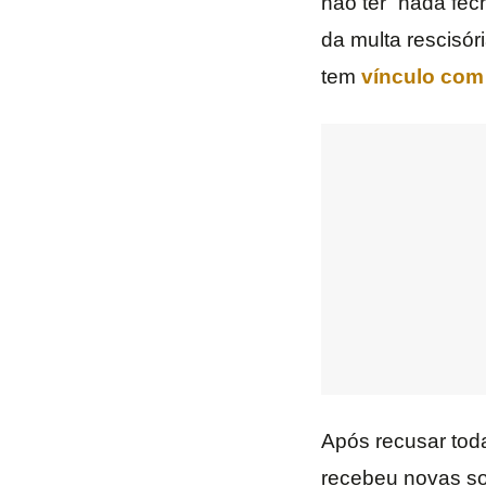
não ter “nada fec
da multa rescisó
tem
vínculo com 
Após recusar tod
recebeu novas so