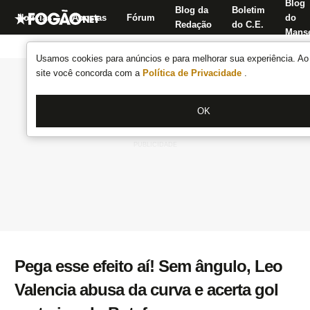
Blog
Blog da
Boletim
Notícias
Apostas
Fórum
do
Redação
do C.E.
Manse
Usamos cookies para anúncios e para melhorar sua experiência. Ao 
site você concorda com a
Política de Privacidade
.
OK
Pega esse efeito aí! Sem ângulo, Leo
Valencia abusa da curva e acerta gol