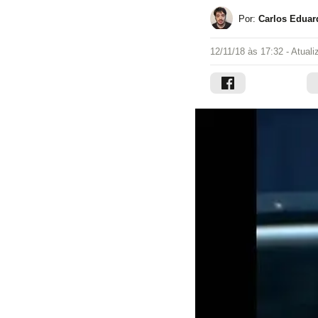
Por:
Carlos Eduar
12/11/18 às 17:32
- Atual