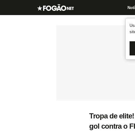
Notí
Us
si
Tropa de elit
gol contra o 