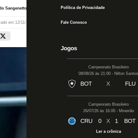
Política de Privacidade
do Sangenetto
izado em
12/11/18 às 18:11
Fale Conosco
Jogos
Campeonato Brasileiro
08/08/26 às 21:00 - Nilton Santo
BOT
X
FLU
Campeonato Brasileiro
26/07/26 às 16:00 - Mineirão
CRU
0
X
1
BOT
Ler a crônica