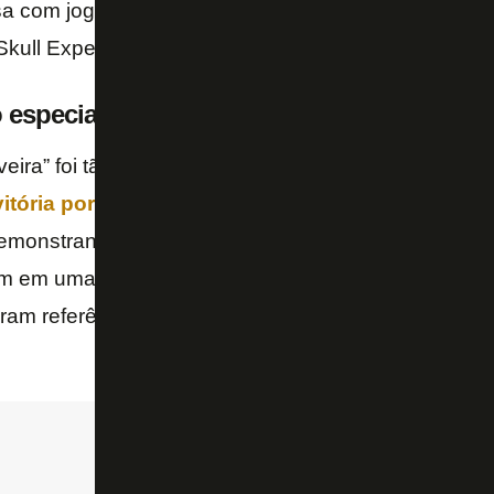
sa com jogadores do Botafogo antes do clássico con
Skull Experience)
special e foto no vestiário do Botafogo
veira” foi tão marcante para o plantel que, no último
vitória por 2 a 1 sobre o Flamengo
, os jogadores 
emonstrando um dos ensinamentos. Agachados, ag
m em uma operação policial,
Leo Valencia
,
Gilson
,
ram referência a uma técnica de cobertura: “Um cobr