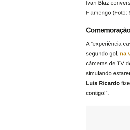
Ivan Blaz conver
Flamengo (Foto: 
Comemoração e
A “experiência ca
segundo gol,
na 
câmeras de TV d
simulando estare
Luis
Ricardo
fize
contigo!”.