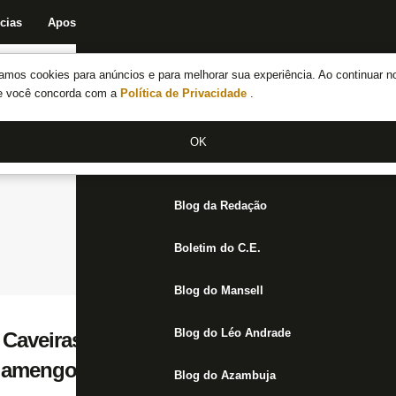
cias
Apostas
Fórum
Blog da Redação
Boletim do C.E.
Fechar menu principal
amos cookies para anúncios e para melhorar sua experiência. Ao continuar n
Notícias do Botafogo
te você concorda com a
Política de Privacidade
.
Fórum
OK
Jogos
Blog da Redação
Boletim do C.E.
Blog do Mansell
Blog do Léo Andrade
e! Caveiras motivam Botafogo e inspiram 
Flamengo
Blog do Azambuja