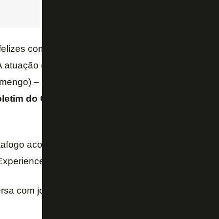
felizes com os resultados obtidos. A equipe absorv
A atuação deles como equipe foi perfeita, principalm
amengo) – disse Cristina Vasconcellos, gerente comer
letim do C.E
.
afogo acompanham Leo Valencia e Gilson com o ma
 Experience)