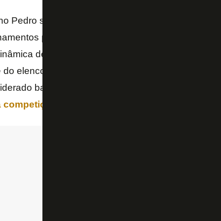
ano Pedro são palestrantes da
Skull
Experience
, em
namentos para ambientes corporativos e equipes des
inâmica de atuação de um time de “operações espec
te do elenco alvinegro nos últimos jogos do Fogão 
siderado bastante positivo –
o clube reduziu bastan
 competição nacional
.