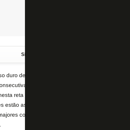
Siga o FogãoNET
no Google Discover
sso duro de roer. O
Botafogo
“pega um pega geral” n
consecutivas sobre
Corinthians
e
Flamengo
, clube
nesta reta final de
Campeonato
Brasileiro
. Mas por
s estão as palestras motivacionais dos policiais mili
 majores com passagem pelo Batalhão de Operações 
.