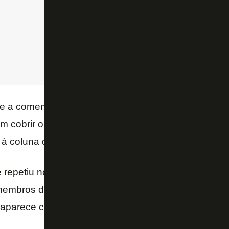
e a comemoração do gol em nada faz referência a qu
m cobrir o outro em combate mostra a dinâmica qu
 à coluna do
FOGÃONET
.
epetiu no vestiário depois do clássico, desta vez 
 membros da comissão técnica reunidos. O major Iva
 aparece com a camisa do Glorioso em primeiro pla