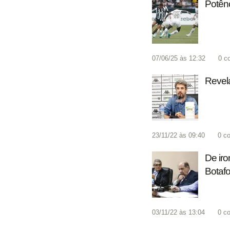
Potênc
07/06/25 às 12:32
0
c
Revel
23/11/22 às 09:40
0
co
De iro
Botaf
03/11/22 às 13:04
0
co