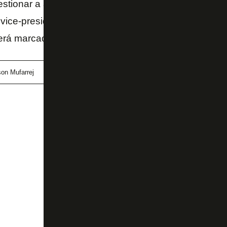
stionar a atuação de alguns dirigentes no departam
 vice-presidente
Gustavo
Noronha
e o gerente
And
rá marcada para as discussões.
on Mufarrej