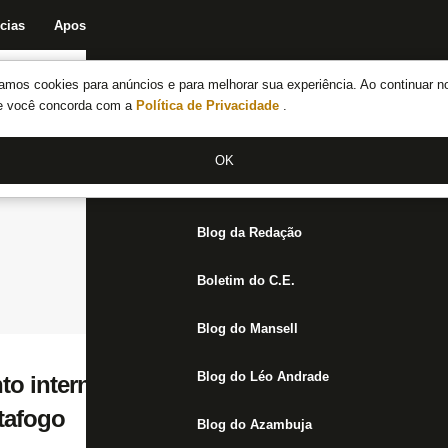
cias
Apostas
Fórum
Blog da Redação
Boletim do C.E.
Fechar menu principal
amos cookies para anúncios e para melhorar sua experiência. Ao continuar n
Notícias do Botafogo
te você concorda com a
Política de Privacidade
.
Fórum
OK
Jogos
Blog da Redação
Boletim do C.E.
Blog do Mansell
Blog do Léo Andrade
 interno: cirurgia de Mufarrej adia reuni
tafogo
Blog do Azambuja