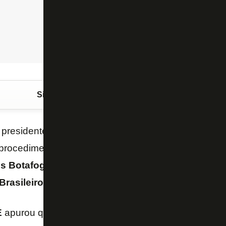
Siga o FogãoNET
no Google Discover
, presidente do
Botafogo
, vai operar uma glândula 
procedimento cirúrgico no início desta semana adio
is
Botafogo
, que está insatisfeito com os maus res
Brasileiro
.
E
apurou que o MB se movimentou recentemente par