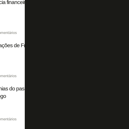
ia financeira! Botafogo acumula vitórias fora de campo
omentários
ações de Freeland no Botafogo… Quem paga a conta?
mentários
nias do passado ao 'generoso' Textor… Rubinho e Ferj sã
ogo
mentários