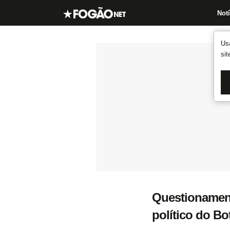
Notí
Us
si
Questionamento
político do Bo