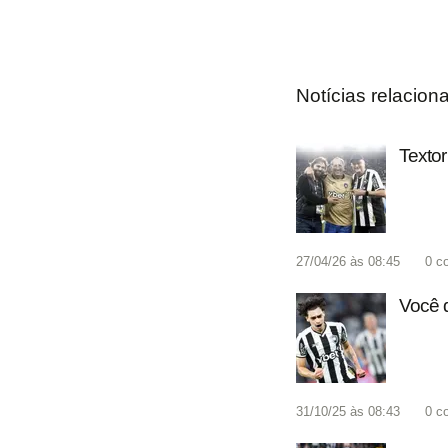
Notícias relacion
Textor
27/04/26 às 08:45
0
c
Você 
31/10/25 às 08:43
0
c