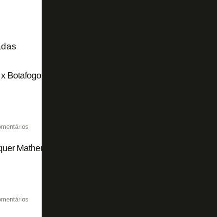
adas
 x Botafogo Social: Quem está de cada lado?
omentários
quer Matheus Nascimento outra vez no Botafogo?
omentários