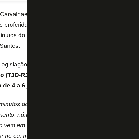
o Carvalhaes de Miranda relatou na súmula do jogo
B
 proferidas pelo lateral-esquerdo
Gilson
que o fize
inutos do segundo tempo da partida realizada na últi
 Santos.
legislação vigente, Gilson será denunciado pelo
Tri
io (TJD-RJ)
e deve ser enquadrado no Artigo 243-F 
de 4 a 6 jogos e multa de R$ 100 a R$ 100 mil
.
minutos do segundo tempo, com cartão vermelho dire
nto, número 6 da equipe do Botafogo, pois após r
 veio em minha direção proferindo as seguintes pal
mar no cu, não fiz nada, você deve estar de sacana