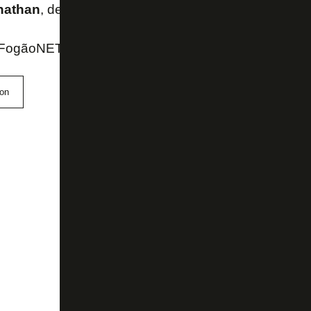
nathan
, de 20 anos.
 FogãoNET
son