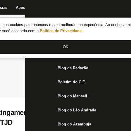
cias
Apostas
Fórum
Blog da Redação
Boletim do C.E.
Fechar menu principal
amos cookies para anúncios e para melhorar sua experiência. Ao continuar n
Notícias do Botafogo
te você concorda com a
Política de Privacidade
.
Fórum
OK
Jogos
Blog da Redação
Boletim do C.E.
Blog do Mansell
Blog do Léo Andrade
 xingamentos, e Gilson pode pegar de quatr
 TJD
Blog do Azambuja