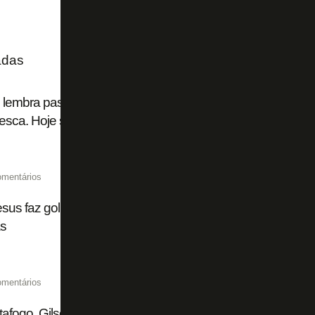
adas
 lembra passagem pelo Botafogo: 'Tenho carinho enorme e
tesca. Hoje sou botafoguense também'
omentários
esus faz gol número 800 do Botafogo no Estádio Nilton Sant
s
omentários
afogo, Gilson anuncia aposentadoria no Dia do Futebol: 