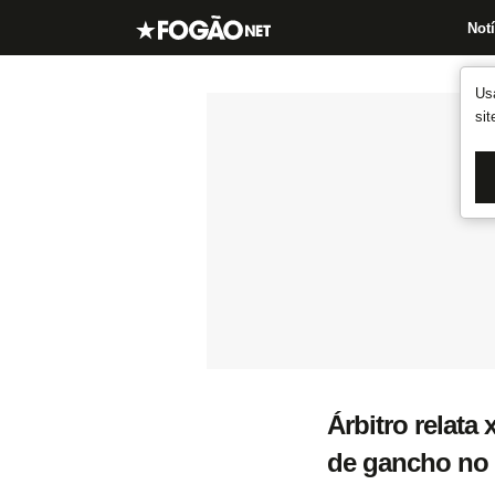
Notí
Us
si
Árbitro relata
de gancho no