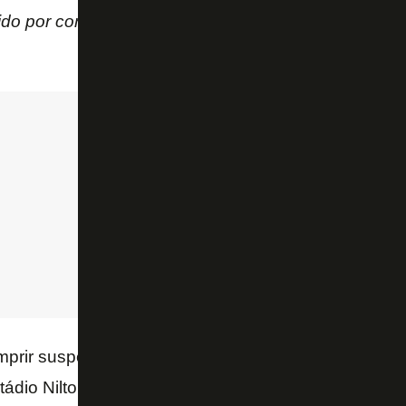
ido por companheiros de sua equipe para sair do ca
mprir suspensão automática neste sábado, no clássi
stádio Nilton Santos. O técnico Zé Ricardo já confir