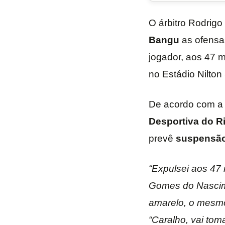
O árbitro Rodrig
Bangu
as ofensas
jogador, aos 47 m
no Estádio Nilton
De acordo com a 
Desportiva do R
prevê
suspensão 
“Expulsei aos 47 
Gomes do Nascime
amarelo, o mesmo
“Caralho, vai to