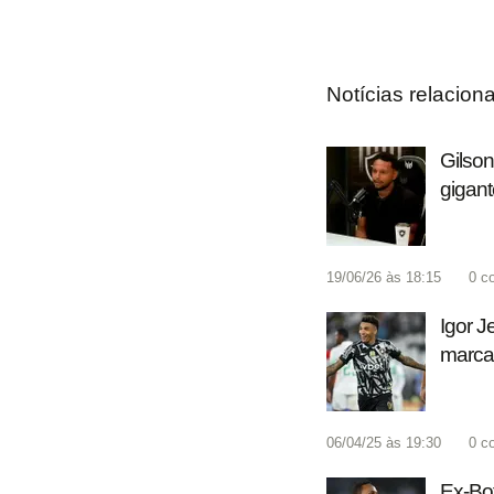
Notícias relacion
Gilson
gigan
19/06/26 às 18:15
0
c
Igor J
marca
06/04/25 às 19:30
0
c
Ex-Bot