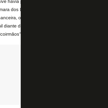
sive havia pedido camarote para um torcedor alvinegro
mara dos Deputados Rodrigo Maia. O clube de São J
nanceira, o Botafogo receberia R$ 700 mil no confro
l diante do Vasco. Logo, deixou de faturar R$ 1 milhã
“coirmãos”.