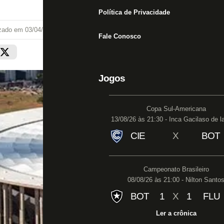
Política de Privacidade
izado em
03/04/19 às 14:09
Fale Conosco
Jogos
Copa Sul-Americana
13/08/26 às 21:30 - Inca Gacilaso de l
CIE
X
BOT
Campeonato Brasileiro
08/08/26 às 21:00 - Nilton Santo
BOT
1
X
1
FLU
Ler a crônica