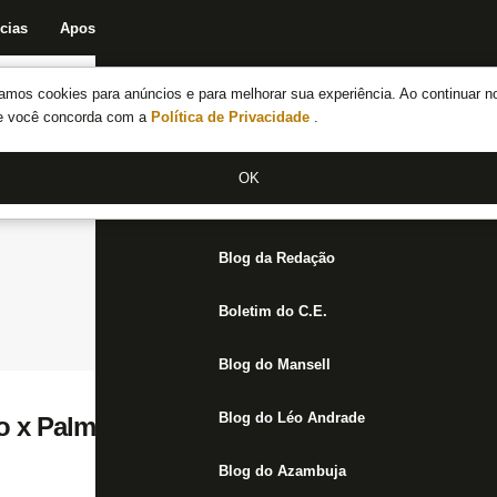
cias
Apostas
Fórum
Blog da Redação
Boletim do C.E.
Fechar menu principal
amos cookies para anúncios e para melhorar sua experiência. Ao continuar n
Notícias do Botafogo
te você concorda com a
Política de Privacidade
.
Fórum
OK
Jogos
Blog da Redação
Boletim do C.E.
Blog do Mansell
Blog do Léo Andrade
 x Palmeiras será no Mané Garrincha, em B
Blog do Azambuja