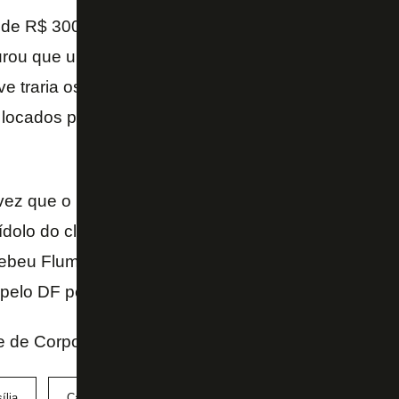
 de R$ 300 mil, Botafogo e Vasco viriam a Brasília 
urou que um voo da companhia aérea Azul havia sido
e traria os dois times e representantes da Ferj. Dois
ocados para acomodar as delegações com direito 
 vez que o Botafogo mandará jogo da Série A no est
ídolo do clube. Em 2013, recebeu o Goiás no empate
cebeu Fluminense, São Paulo e Atlético-MG no Mané
pelo DF pela primeira divisão, duelou com o Cruzei
e de Corpo - Correio Braziliense
ília
Campeonato Brasileiro
Palmeiras