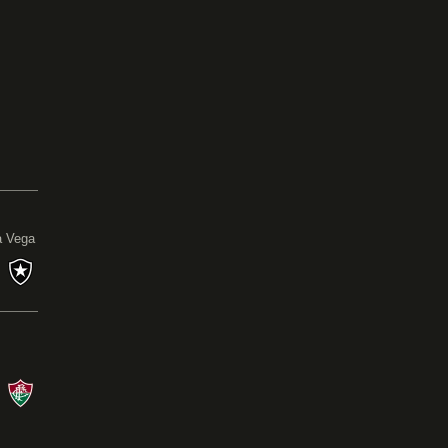
0
a Vega
s