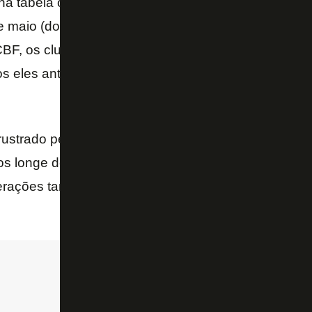
 na tabela oficial da competição, mas o duelo está pr
e maio (domingo). De acordo com o regulamento ger
BF, os clubes podem negociar apenas cinco mando
s eles antes das cinco últimas partidas como mand
ustrado pelos arquirrivais cariocas, o Botafogo parti
os longe do Rio com clubes de outros estados. O Pa
rações também. Em breve, a CBF oficializará o loca