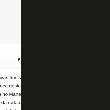
Siga o FogãoNET
no Google Discover
ivas frustradas de jogar em Brasília contra o Flame
ca deste ano, o Botafogo finalmente realizará o s
a no Mané Garrincha no ano. O blog apurou que o du
xta rodada da Série A será no Distrito Federal. A C