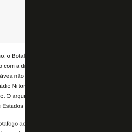
no, o Botafogo tentou trazer para Brasília o duelo co
com a diretoria rubro-negra. Cada clube faturaria c
ávea não aceitou jogar em Manaus nem em Brasília.
dio Nilton Santos. Na ocasião, o Flamengo preferiu 
go. O arquirrival alegou que acabara de chegar de 
s Estados Unidos, onde havia disputado a Florida C
otafogo acertou para receber o Vasco no Mané Garrin