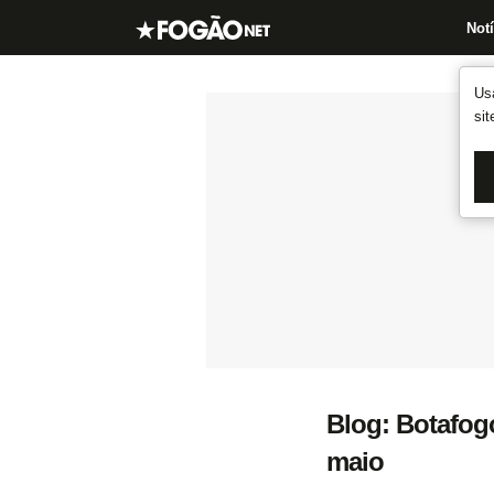
Notí
Us
si
Blog: Botafogo
maio