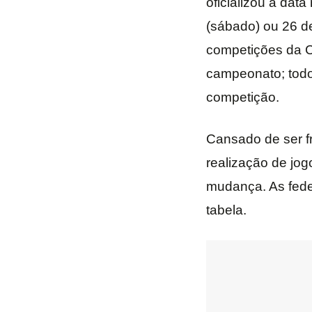
oficializou a data
(sábado) ou 26 d
competições da C
campeonato; todo
competição.
Cansado de ser fr
realização de jog
mudança. As fede
tabela.