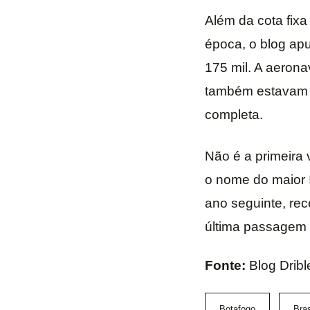
Além da cota fixa
época, o blog ap
175 mil. A aeronav
também estavam l
completa.
Não é a primeira
o nome do maior 
ano seguinte, re
última passagem 
Fonte:
Blog Dribl
Botafogo
Bras