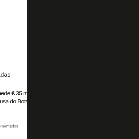
adas
pede € 35 milhões fixos ao Flamengo por Luiz Henrique e pod
ausa do Botafogo
omentários