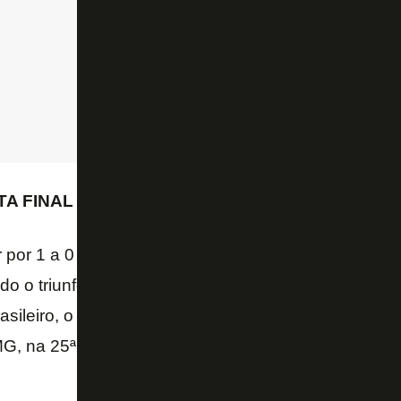
A FINAL
 por 1 a 0 do Corinthians na rodada passada, o Bot
 o triunfo consecutivo diante de seu maior rival, al
sileiro, o Glorioso só foi capaz de fazê-lo uma vez
G, na 25ª rodada, e por 4 a 3 o Vitória, na jogo seg