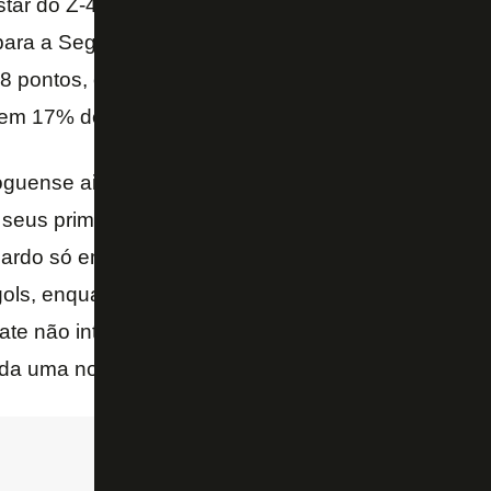
tar do Z-4. Seu vínculo com o clube vai até abril d
ra a Segunda Divisão pode ocasionar sua saída p
 pontos, o time está a quatro do Vitória, primeiro n
tem 17% de risco de queda, segundo o matemático Tr
oguense ainda precisa quebrar uma escrita contra o
u seus primeiros passos como técnico, em 2016. De
ardo só empatou quando reencontrou o clube. Dois 
ols, enquanto o outro ficou no 1 a 1, todos no com
ate não interessa a nenhuma das equipes e pode ser
da uma no Brasileiro.