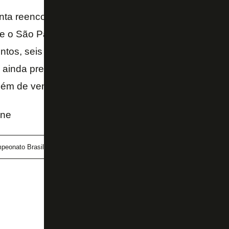
ta reencontrar o caminho da vitória depois de empa
e o São Paulo (2 a 2), que o fizeram cair para a terc
ntos, seis a menos do que o líder Palmeiras e com
, ainda precisa secar o Verdão e o Internacional, s
lém de vencer os seus jogos para não passar 2018
ine
peonato Brasileiro
Flamengo