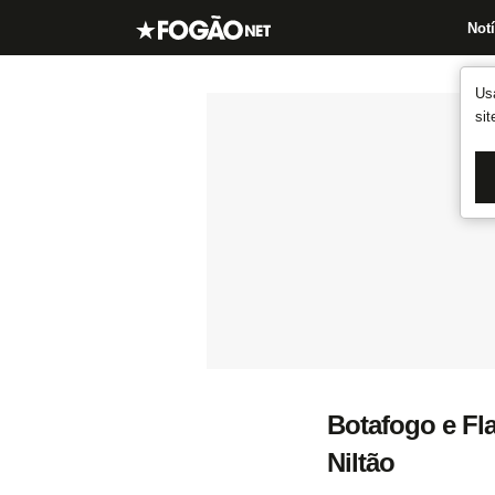
Notí
Us
si
Botafogo e Fl
Niltão