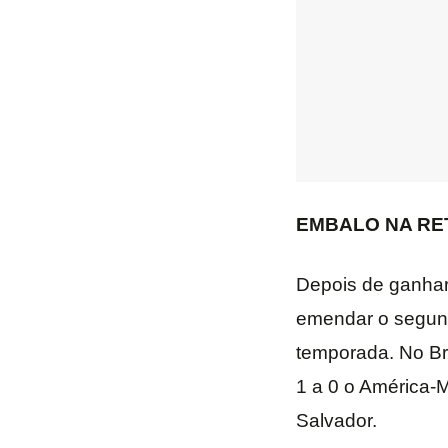
EMBALO NA RET
Depois de ganhar
emendar o segundo
temporada. No Bra
1 a 0 o América-M
Salvador.