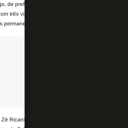
o, de preferência com a conquista do título brasilei
 com três vitórias em quatro jogos, o time emendou 
s permanece invicto sob seu comando.
 Zé Ricardo a missão de escapar da degola, mas a