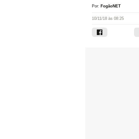
Por:
FogãoNET
10/11/18 às 08:25