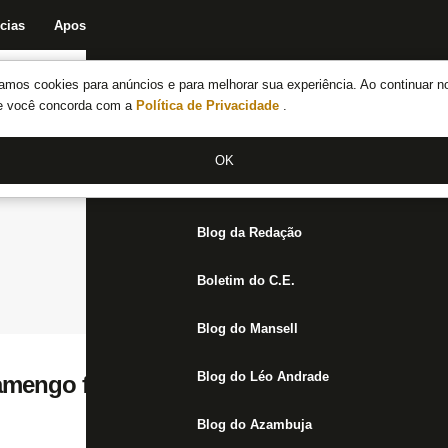
cias
Apostas
Fórum
Blog da Redação
Boletim do C.E.
Fechar menu principal
amos cookies para anúncios e para melhorar sua experiência. Ao continuar n
Notícias do Botafogo
te você concorda com a
Política de Privacidade
.
Fórum
OK
Jogos
Blog da Redação
Boletim do C.E.
Blog do Mansell
Blog do Léo Andrade
amengo fazem clássico decisivo neste sába
Blog do Azambuja