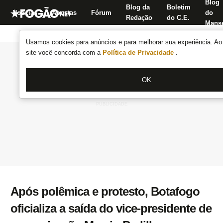
Blog
Blog da
Boletim
Notícias
Apostas
Fórum
do
Redação
do C.E.
Manse
Usamos cookies para anúncios e para melhorar sua experiência. Ao 
site você concorda com a
Política de Privacidade
.
OK
Após polêmica e protesto, Botafogo
oficializa a saída do vice-presidente de