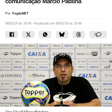
comunicação Marcio Padilha
Por:
FogãoNET
06/02/19 às 18:40
- Atualizado em
06/02/19 às 18:46
0
Vitor Silva/SSPress/Botafogo