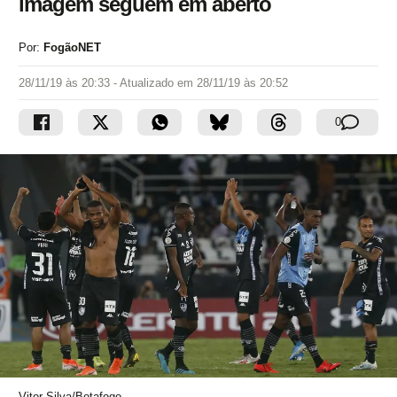
imagem seguem em aberto
Por:
FogãoNET
28/11/19 às 20:33
- Atualizado em
28/11/19 às 20:52
0
Vitor Silva/Botafogo