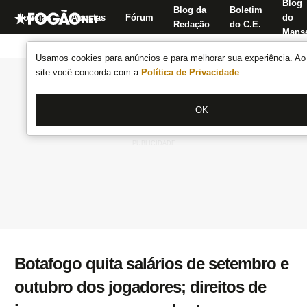
Blog
Blog da
Boletim
Notícias
Apostas
Fórum
do
Redação
do C.E.
Manse
Usamos cookies para anúncios e para melhorar sua experiência. Ao 
site você concorda com a
Política de Privacidade
.
OK
Botafogo quita salários de setembro e
outubro dos jogadores; direitos de