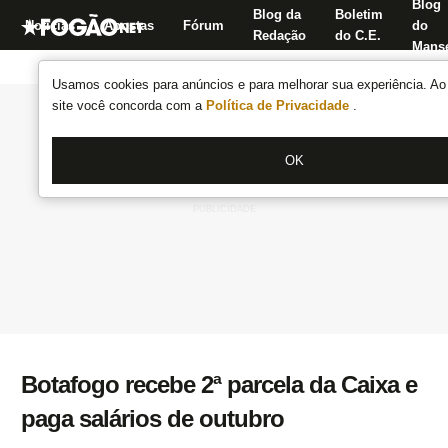
Blog
Blog da
Boletim
Notícias
Apostas
Fórum
do
Redação
do C.E.
Manse
Usamos cookies para anúncios e para melhorar sua experiência. Ao 
site você concorda com a
Política de Privacidade
.
OK
Botafogo recebe 2ª parcela da Caixa e
paga salários de outubro