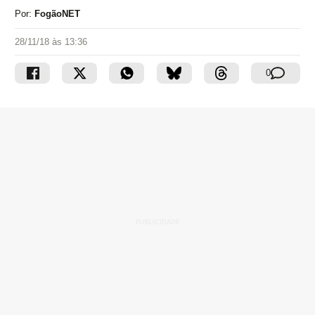
Por:
FogãoNET
28/11/18 às 13:36
0