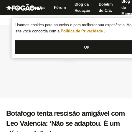
Blog
Blog da
Boletim
Notícias
Apostas
Fórum
do
Redação
do C.E.
Manse
Usamos cookies para anúncios e para melhorar sua experiência. Ao 
site você concorda com a
Política de Privacidade
.
OK
Botafogo tenta rescisão amigável com
Leo Valencia: ‘Não se adaptou. É um