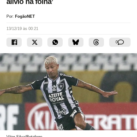
alívio na folha’
Por:
FogãoNET
13/12/19 às 00:21
0
Vítor Silva/Botafogo