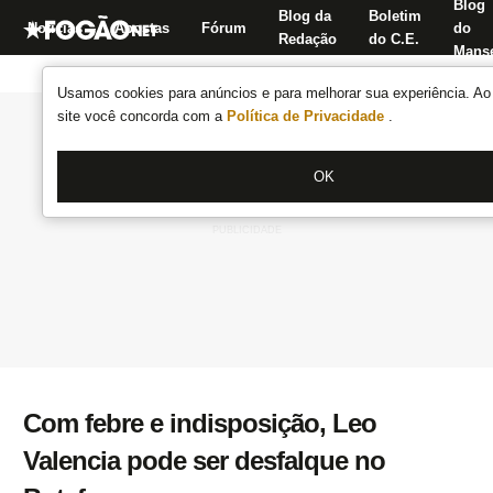
Blog
Blog da
Boletim
Notícias
Apostas
Fórum
do
Redação
do C.E.
Manse
Usamos cookies para anúncios e para melhorar sua experiência. Ao 
site você concorda com a
Política de Privacidade
.
OK
Com febre e indisposição, Leo
Valencia pode ser desfalque no