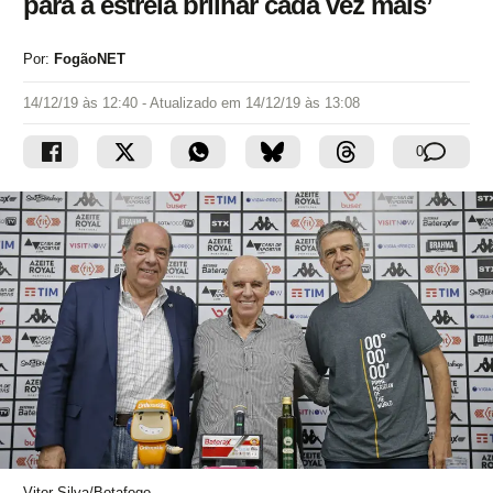
para a estrela brilhar cada vez mais’
Por:
FogãoNET
14/12/19 às 12:40
- Atualizado em
14/12/19 às 13:08
0
Vitor Silva/Botafogo