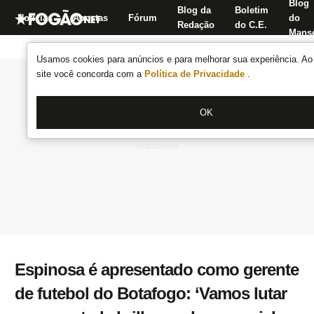
Blog
Blog da
Boletim
Notícias
Apostas
Fórum
do
Redação
do C.E.
Manse
Usamos cookies para anúncios e para melhorar sua experiência. Ao 
site você concorda com a
Política de Privacidade
.
OK
Espinosa é apresentado como gerente
de futebol do Botafogo: ‘Vamos lutar