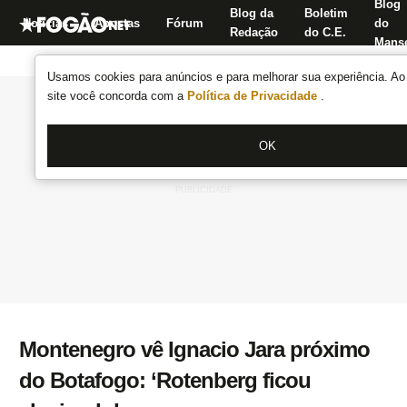
Blog
Blog da
Boletim
Notícias
Apostas
Fórum
do
Redação
do C.E.
Manse
Usamos cookies para anúncios e para melhorar sua experiência. Ao 
site você concorda com a
Política de Privacidade
.
OK
Montenegro vê Ignacio Jara próximo
do Botafogo: ‘Rotenberg ficou