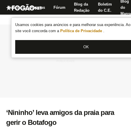
Blog
Blog da
Boletim
Notícias
Apostas
Fórum
do
Redação
do C.E.
Manse
Usamos cookies para anúncios e para melhorar sua experiência. Ao 
site você concorda com a
Política de Privacidade
.
OK
‘Nininho’ leva amigos da praia para
gerir o Botafogo