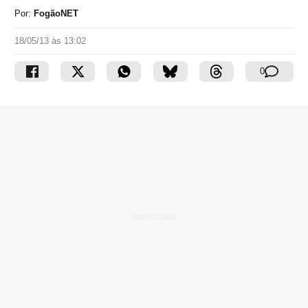
Por:
FogãoNET
18/05/13 às 13:02
0