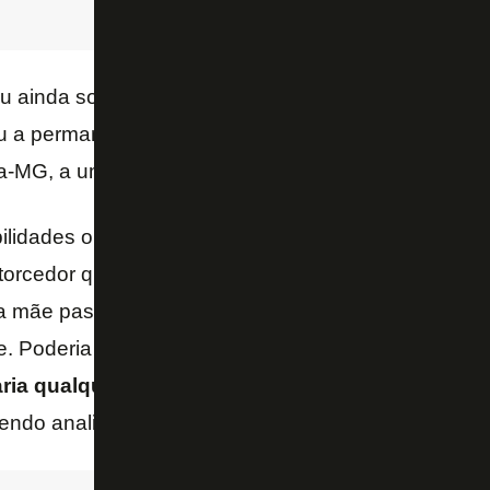
ou ainda sobre as
recusas a propostas do Botafog
u a permanência em Belo Horizonte, por onde atuou
ca-MG, a uma doença na família.
lidades o Botafogo me fez uma proposta oficial, e e
torcedor que não foi uma recusa ou uma rejeição po
 mãe passando por um tratamento de câncer, então e
. Poderia ser qualquer outro clube da região (minei
taria qualquer outro clube, poderia ser o Real Mad
endo analisar a oferta alvinegra: