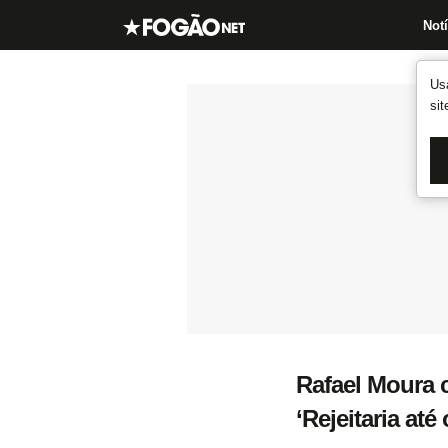
Notí
Us
si
Rafael Moura 
‘Rejeitaria até