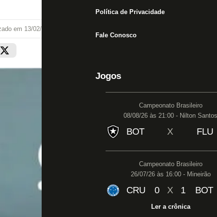
Política de Privacidade
izado em
13/02/19 às 10:15
Fale Conosco
Jogos
Campeonato Brasileiro
08/08/26 às 21:00 - Nilton Santo
BOT
X
FLU
Campeonato Brasileiro
26/07/26 às 16:00 - Mineirão
CRU
0
X
1
BOT
Ler a crônica