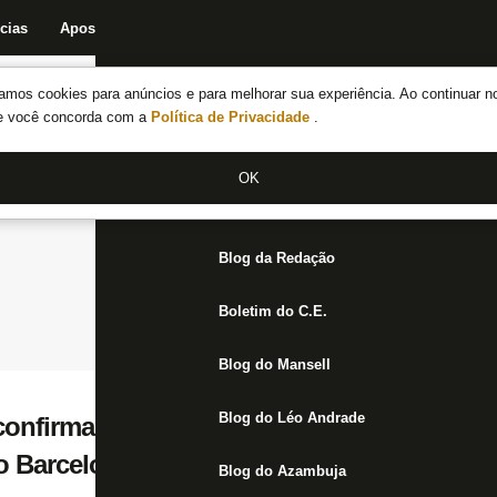
cias
Apostas
Fórum
Blog da Redação
Boletim do C.E.
Fechar menu principal
amos cookies para anúncios e para melhorar sua experiência. Ao continuar n
Notícias do Botafogo
te você concorda com a
Política de Privacidade
.
Fórum
OK
Jogos
Blog da Redação
Boletim do C.E.
Blog do Mansell
Blog do Léo Andrade
confirma negociação com Botafogo e expli
 o Barcelona’
Blog do Azambuja