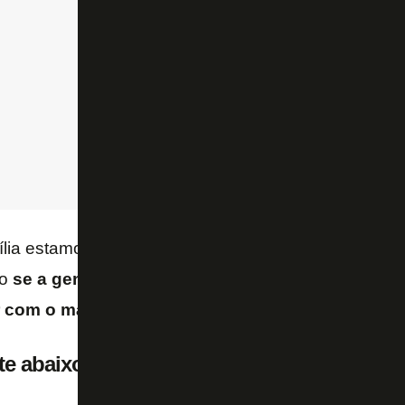
ília estamos dispostos a sair de Belo Horizonte po
ão
se a gente tiver uma oportunidade, uma propost
r com o maior carinho.
te abaixo: