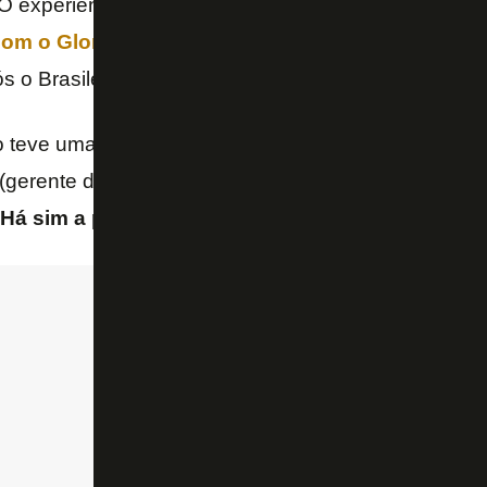
O experiente atacante, de 35 anos,
confirmou que 
om o Glorioso
. O jogador está sem contrato desde
ós o Brasileirão.
 teve uma reunião com o Gustavo Noronha (vice de f
(gerente de futebol), eu mesmo conversei com o Gu
Há sim a possibilidade
– disse o He-Man ao Globo