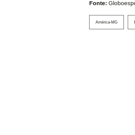
Fonte:
Globoesp
América-MG