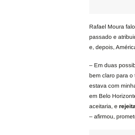
Rafael Moura fal
passado e atribui
e, depois, Améri
– Em duas possibi
bem claro para o 
estava com minha
em Belo Horizonte
aceitaria, e
rejei
– afirmou, promet