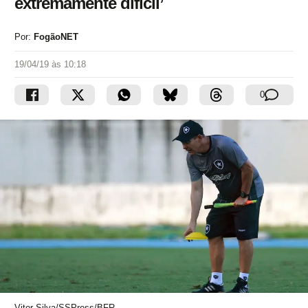
extremamente difícil’
Por:
FogãoNET
19/04/19 às 10:18
0
Vitor Silva/SSPress/BFR