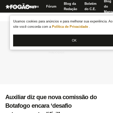
Blog
Blog da
Boletim
Notícias
Apostas
Fórum
do
Redação
do C.E.
Manse
Usamos cookies para anúncios e para melhorar sua experiência. Ao 
site você concorda com a
Política de Privacidade
.
OK
Auxiliar diz que nova comissão do
Botafogo encara ‘desafio