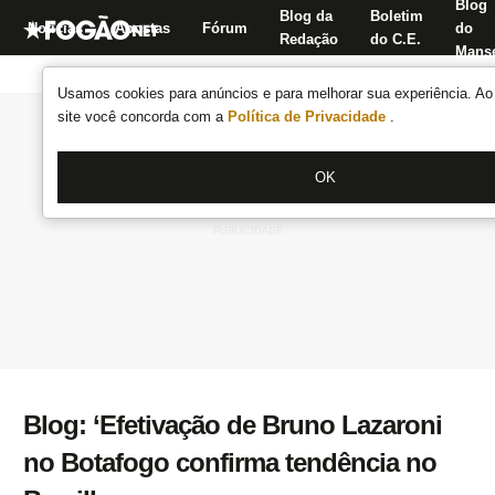
Blog
Blog da
Boletim
Notícias
Apostas
Fórum
do
Redação
do C.E.
Manse
Usamos cookies para anúncios e para melhorar sua experiência. Ao 
site você concorda com a
Política de Privacidade
.
OK
Blog: ‘Efetivação de Bruno Lazaroni
no Botafogo confirma tendência no