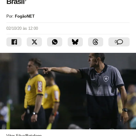
Brasil’
Por:
FogãoNET
02/10/20 às 12:00
0
Vitor Silva/Botafogo