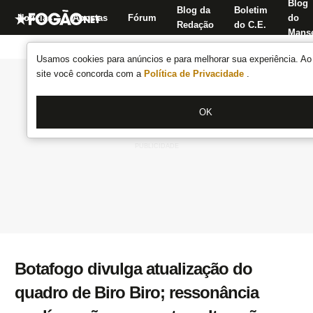
Blog
Blog da
Boletim
Notícias
Apostas
Fórum
do
Redação
do C.E.
Manse
Usamos cookies para anúncios e para melhorar sua experiência. Ao 
site você concorda com a
Política de Privacidade
.
OK
Botafogo divulga atualização do
quadro de Biro Biro; ressonância