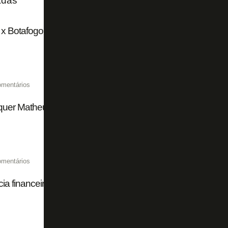
adas
 x Botafogo Social: Quem está de cada lado?
omentários
quer Matheus Nascimento outra vez no Botafogo?
omentários
ia financeira! Botafogo acumula vitórias fora de campo