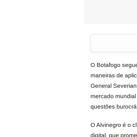
O Botafogo segue
maneiras de aplic
General Severian
mercado mundial p
questões burocrá
O Alvinegro é o c
digital, que prom