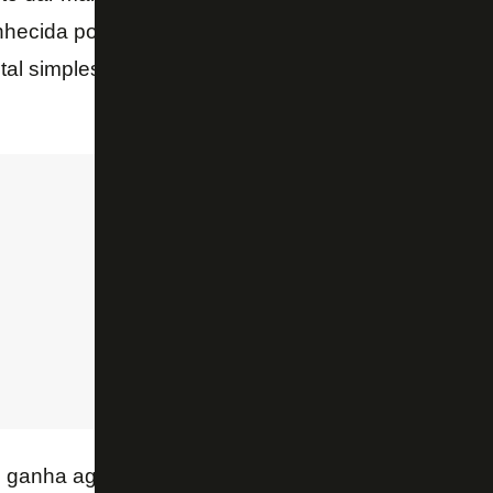
ecida por transformar todos os contratos e proce
al simples em qualquer dispositivo móvel e em qual
, ganha agilidade no fluxo de contratos e processos