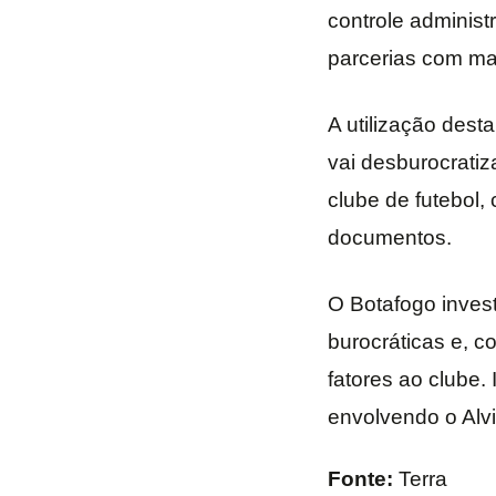
controle administ
parcerias com ma
A utilização dest
vai desburocrati
clube de futebol,
documentos.
O Botafogo invest
burocráticas e, c
fatores ao clube.
envolvendo o Alv
Fonte:
Terra