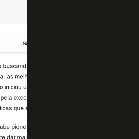
Siga o FogãoNET
no Google Discover
 buscando maneiras de aperfeiçoar a sua gestão e 
ar as melhores práticas de governança. Nesta quarta
o iniciou uma parceria com a empresa DocuSign, r
ela excelência nos serviços de otimizar a gestão e f
ticas que envolvem o Glorioso.
lube pioneiro no Brasil na adoção de um sistema de c
ete dar mais agilidade no fluxo de processos interno