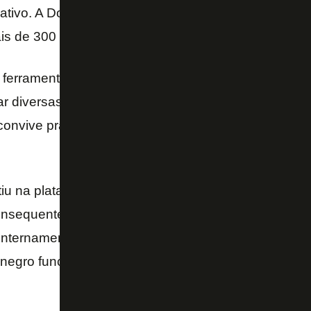
rativo. A DocuSign é uma plataforma de alta credibil
is de 300 mil empresas.
a ferramenta promete acelerar as tomadas de decisão
zar diversas questões que rondam o Botafogo – que
 convive praticamente diariamente com contratos, p
iu na plataforma justamente para facilitar todas as 
onsequentemente, melhorar a velocidade dos dirigent
 Internamente, a expectativa é que todos os tipos de
inegro funcionem melhor.