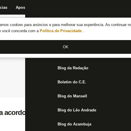
cias
Apostas
Fórum
Blog da Redação
Boletim do C.E.
Fechar menu principal
amos cookies para anúncios e para melhorar sua experiência. Ao continuar n
Notícias do Botafogo
te você concorda com a
Política de Privacidade
.
Fórum
OK
Jogos
Blog da Redação
Boletim do C.E.
Blog do Mansell
Blog do Léo Andrade
 acordo para otimizar gestão e acelerar p
Blog do Azambuja