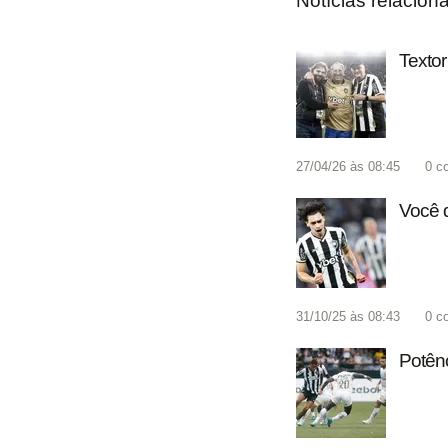
Notícias relacion
Textor
27/04/26 às 08:45
0
c
Você 
31/10/25 às 08:43
0
c
Potênc