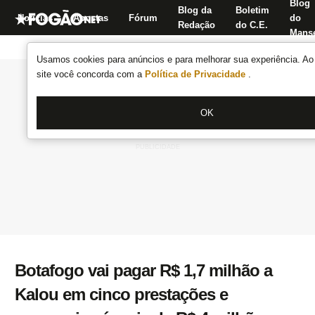
Blog
Blog da
Boletim
Notícias
Apostas
Fórum
do
Redação
do C.E.
Manse
Usamos cookies para anúncios e para melhorar sua experiência. Ao 
site você concorda com a
Política de Privacidade
.
OK
Botafogo vai pagar R$ 1,7 milhão a
Kalou em cinco prestações e