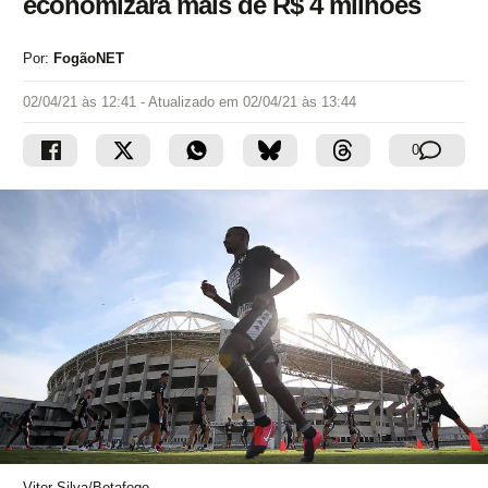
economizará mais de R$ 4 milhões
Por:
FogãoNET
02/04/21 às 12:41
- Atualizado em
02/04/21 às 13:44
0
Vitor Silva/Botafogo