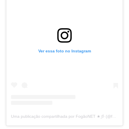
Ver essa foto no Instagram
Uma publicação compartilhada por FogãoNET ★彡 (@fogaonet)