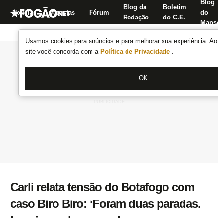
Blog
Blog da
Boletim
Notícias
Apostas
Fórum
do
Redação
do C.E.
Manse
Usamos cookies para anúncios e para melhorar sua experiência. Ao 
site você concorda com a
Política de Privacidade
.
OK
Carli relata tensão do Botafogo com
caso Biro Biro: ‘Foram duas paradas.