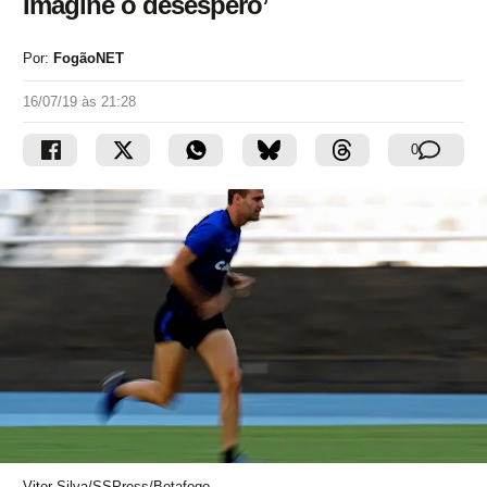
Imagine o desespero’
Por:
FogãoNET
16/07/19 às 21:28
0
Vitor Silva/SSPress/Botafogo