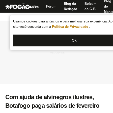
Blog
Blog da
Boletim
Notícias
Apostas
Fórum
do
Redação
do C.E.
Manse
Usamos cookies para anúncios e para melhorar sua experiência. Ao 
site você concorda com a
Política de Privacidade
.
OK
Com ajuda de alvinegros ilustres,
Botafogo paga salários de fevereiro