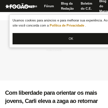
Blog
Blog da
Boletim
Notícias
Apostas
Fórum
do
Redação
do C.E.
Manse
Usamos cookies para anúncios e para melhorar sua experiência. Ao 
site você concorda com a
Política de Privacidade
.
OK
Com liberdade para orientar os mais
jovens, Carli eleva a zaga ao retornar