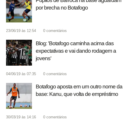
Pupilos de Barroca na base aguardam
por brecha no Botafogo
23/06/19 às 12:54
0
comentários
Blog: 'Botafogo caminha acima das
expectativas e vai dando rodagem a
jovens'
04/06/19 às 07:35
0
comentários
Botafogo aposta em um outro nome da
base: Kanu, que volta de empréstimo
30/03/19 às 14:16
0
comentários