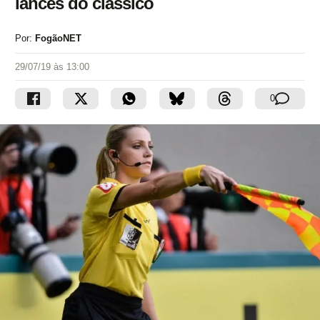
lances do clássico
Por:
FogãoNET
29/07/19 às 13:00
0