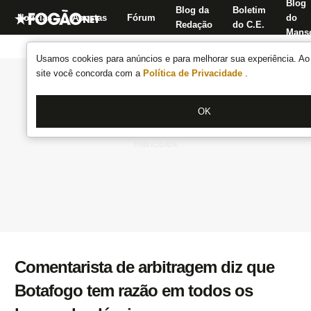
Blog
Blog da
Boletim
Notícias
Apostas
Fórum
do
Redação
do C.E.
Manse
Usamos cookies para anúncios e para melhorar sua experiência. Ao 
site você concorda com a
Política de Privacidade
.
OK
Comentarista de arbitragem diz que
Botafogo tem razão em todos os