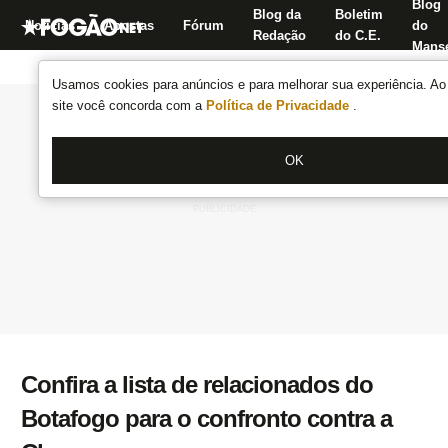
Blog
Blog da
Boletim
Notícias
Apostas
Fórum
do
Redação
do C.E.
Manse
Usamos cookies para anúncios e para melhorar sua experiência. Ao 
site você concorda com a
Política de Privacidade
.
OK
Confira a lista de relacionados do
Botafogo para o confronto contra a