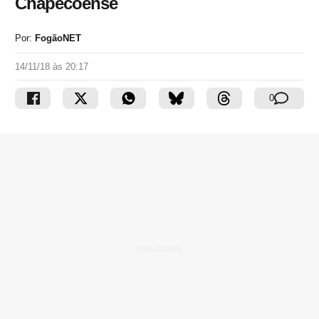
Chapecoense
Por:
FogãoNET
14/11/18 às 20:17
0