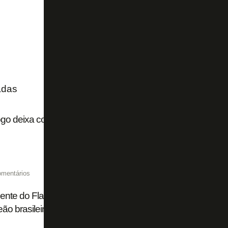
adas
go deixa contra o Vitória algo de muito animador no ar
omentários
ente do Flamengo nega espanholização no Brasil e diz: 'Bo
o brasileiro e da Champions da América do Sul'