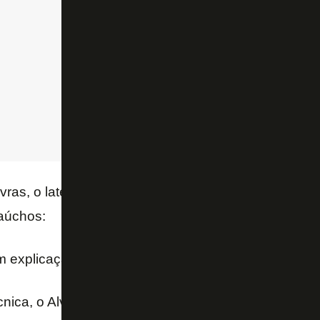
as, o lateral direito Marcinho preferiu não dar expl
gaúchos:
m explicação”.
nica, o Alvinegro ainda teve um prejuízo financeiro,