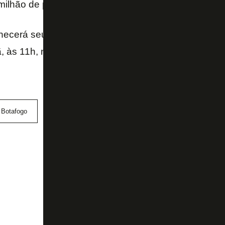
milhão de premiação com a classificação.
ecerá seu próximo adversário na competição em sor
, às 11h, na CBF.
Botafogo
Copa do Brasil
Diego Souza
Juventude