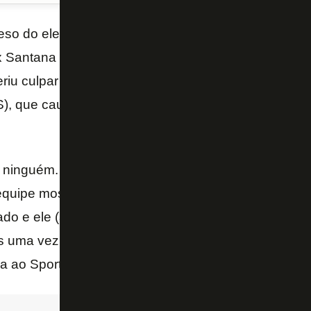
so do elenco do Botafogo, o meia Diego Souza ise
 Santana – que foi expulso no primeiro tempo quand
feriu culpar a arbitragem pela derrota por 2 a 1 para
), que causou a eliminação do Alvinegro na terceir
e ninguém. Claro que jogar com um a menos é bem 
uipe mostrou para o que veio desde o início. Infel
lado e ele (árbitro) usou o mesmo peso e duas medi
s uma vez a gente é prejudicado. Lá no Rio a gente j
a ao Sportv na saída de campo.