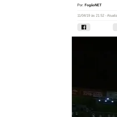
Por:
FogãoNET
11/04/19 às 21:52
- Atual