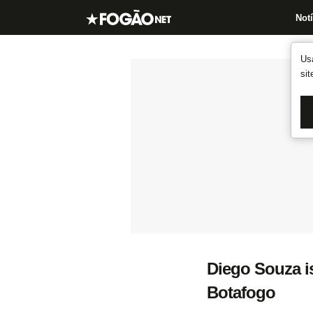
Notí
Us
si
Diego Souza i
Botafogo