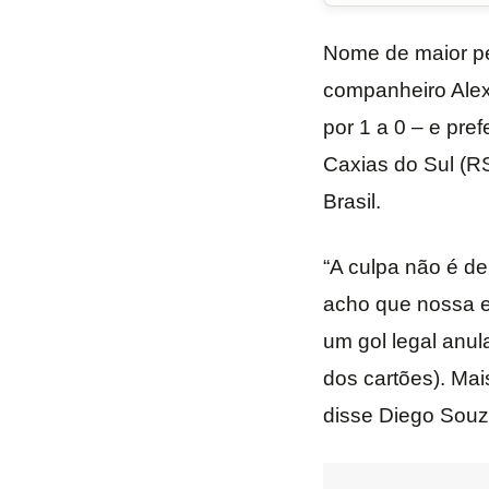
Nome de maior pe
companheiro Alex
por 1 a 0 – e pre
Caxias do Sul (RS
Brasil.
“A culpa não é d
acho que nossa eq
um gol legal anu
dos cartões). Mai
disse Diego Souz