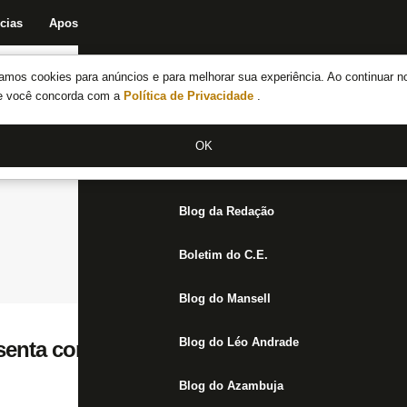
cias
Apostas
Fórum
Blog da Redação
Boletim do C.E.
Fechar menu principal
amos cookies para anúncios e para melhorar sua experiência. Ao continuar n
Notícias do Botafogo
te você concorda com a
Política de Privacidade
.
Fórum
OK
Jogos
Blog da Redação
Boletim do C.E.
Blog do Mansell
Blog do Léo Andrade
senta companheiro e culpa arbitragem por
Blog do Azambuja