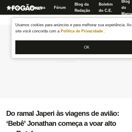
Blog
Blog da
Boletim
Notícias
Apostas
Fórum
do
Redação
do C.E.
Manse
Usamos cookies para anúncios e para melhorar sua experiência. Ao 
site você concorda com a
Política de Privacidade
.
OK
Do ramal Japeri às viagens de avião:
‘Bebê’ Jonathan começa a voar alto