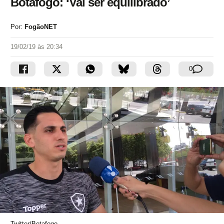
Botafogo: ‘Vai ser equilibrado’
Por:
FogãoNET
19/02/19 às 20:34
0
Twitter/Botafogo