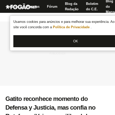
Blog
Blog da
Boletim
Notícias
Apostas
Fórum
do
Redação
do C.E.
Manse
Usamos cookies para anúncios e para melhorar sua experiência. Ao 
site você concorda com a
Política de Privacidade
.
OK
Gatito reconhece momento do
Defensa y Justicia, mas confia no