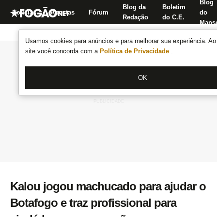
Blog
Blog da
Boletim
Notícias
Apostas
Fórum
do
Redação
do C.E.
Manse
Usamos cookies para anúncios e para melhorar sua experiência. Ao 
site você concorda com a
Política de Privacidade
.
OK
Kalou jogou machucado para ajudar o
Botafogo e traz profissional para