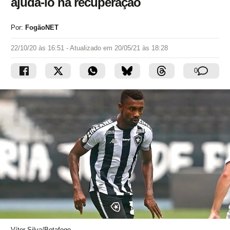
ajudá-lo na recuperação
Por:
FogãoNET
22/10/20 às 16:51
- Atualizado em
20/05/21 às 18:28
0
Vítor Silva/Botafogo