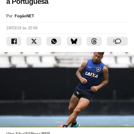
a Portuguesa
Por:
FogãoNET
19/03/19 às 20:58
0
Vitor Silva/SSPress/BFR