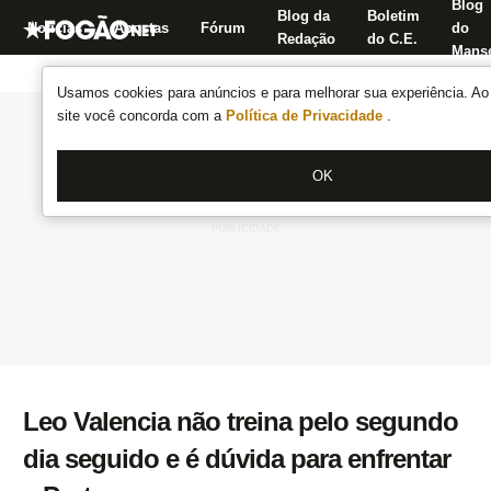
Blog
Blog da
Boletim
Notícias
Apostas
Fórum
do
Redação
do C.E.
Manse
Usamos cookies para anúncios e para melhorar sua experiência. Ao 
site você concorda com a
Política de Privacidade
.
OK
Leo Valencia não treina pelo segundo
dia seguido e é dúvida para enfrentar