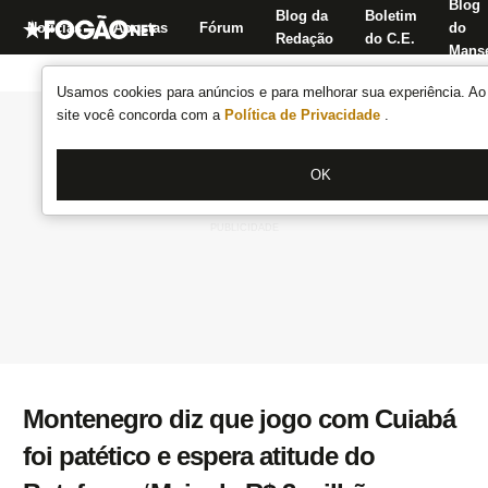
Blog
Blog da
Boletim
Notícias
Apostas
Fórum
do
Redação
do C.E.
Manse
Usamos cookies para anúncios e para melhorar sua experiência. Ao 
site você concorda com a
Política de Privacidade
.
OK
Montenegro diz que jogo com Cuiabá
foi patético e espera atitude do