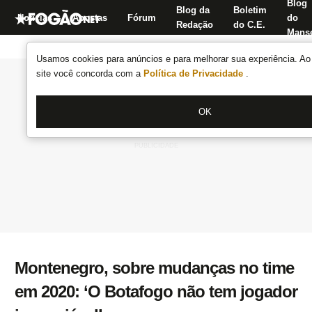
Blog
Blog da
Boletim
Notícias
Apostas
Fórum
do
Redação
do C.E.
Manse
Usamos cookies para anúncios e para melhorar sua experiência. Ao 
site você concorda com a
Política de Privacidade
.
OK
Montenegro, sobre mudanças no time
em 2020: ‘O Botafogo não tem jogador