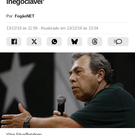
inegociável’
Por:
FogãoNET
13/12/19 às 11:58
- Atualizado em
13/12/19 às 23:04
0
Vítor Silva/Botafogo