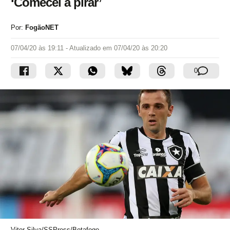
‘Comecei a pirar’
Por:
FogãoNET
07/04/20 às 19:11
- Atualizado em
07/04/20 às 20:20
0
Vitor Silva/SSPress/Botafogo