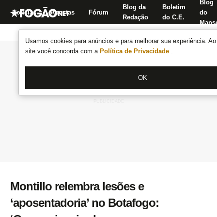
Blog
Blog da
Boletim
Notícias
Apostas
Fórum
do
Redação
do C.E.
Manse
Usamos cookies para anúncios e para melhorar sua experiência. Ao 
site você concorda com a
Política de Privacidade
.
OK
Montillo relembra lesões e
‘aposentadoria’ no Botafogo: