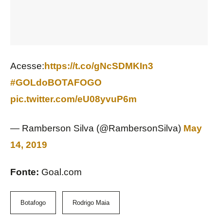
Acesse:
https://t.co/gNcSDMKIn3
#GOLdoBOTAFOGO
pic.twitter.com/eU08yvuP6m
— Ramberson Silva (@RambersonSilva)
May
14, 2019
Fonte:
Goal.com
Botafogo
Rodrigo Maia