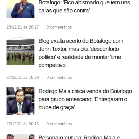
Botafogo: 'Fico abismado que tem uns
caras que são contra'
28/12/21 às 20:27
0
comentários
Blog exalta acerto do Botafogo com
John Textor, mas cita 'desconforto
político' e realidade de montar 'time
competitivo'
27/12/21 às 10:29
0
comentários
Rodrigo Maia critica venda do Botafogo
para grupo americano: ‘Entregaram o
clube de graça’
25/12/21 às 00:16
0
comentários
Bolsonaro 'cutuca' Rodrigo Maia e