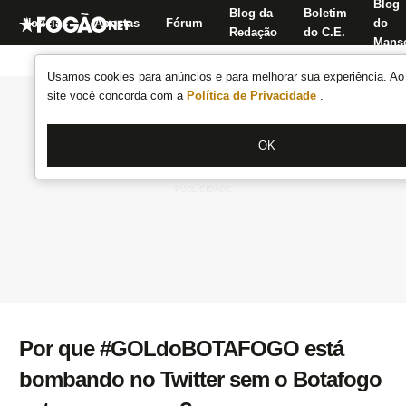
Blog
Blog da
Boletim
Notícias
Apostas
Fórum
do
Redação
do C.E.
Manse
Usamos cookies para anúncios e para melhorar sua experiência. Ao 
site você concorda com a
Política de Privacidade
.
OK
Por que #GOLdoBOTAFOGO está
bombando no Twitter sem o Botafogo