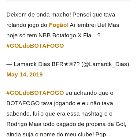
Deixem de onda macho! Pensei que tava
rolando jogo do
Fogão
! Ai lembrei Ué! Mas
hoje só tem NBB Botafogo X Fla…?
#GOLdoBOTAFOGO
— Lamarck Dias BFR★®?? (@Lamarck_Dias)
May 14, 2019
#GOLdoBOTAFOGO
eu achando que o
BOTAFOGO tava jogando e eu não tava
sabendo, fui o que era essa hashtag e o
Rodrigo Maia todo cagado de propina da Gol,
ainda suja o nome do meu clube! Pqp