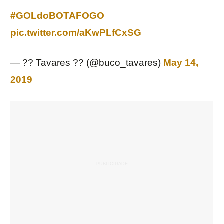
#GOLdoBOTAFOGO
pic.twitter.com/aKwPLfCxSG
— ?? Tavares ?? (@buco_tavares)
May 14,
2019