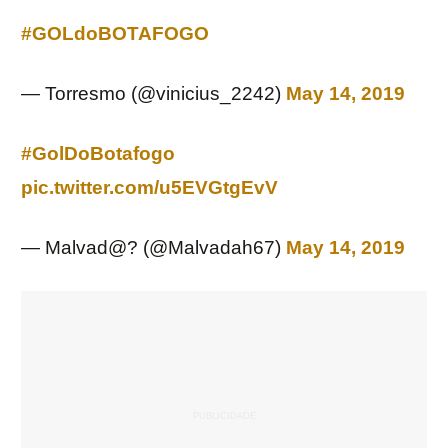
#GOLdoBOTAFOGO
— Torresmo (@vinicius_2242)
May 14, 2019
#GolDoBotafogo
pic.twitter.com/u5EVGtgEvV
— Malvad@? (@Malvadah67)
May 14, 2019