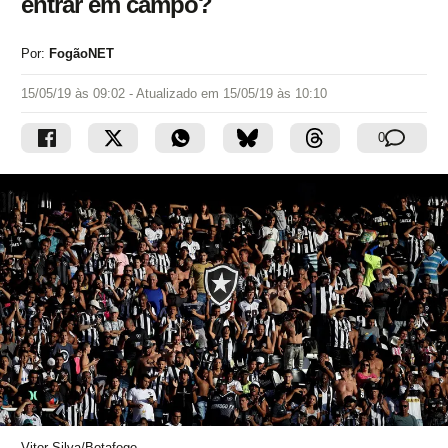
entrar em campo?
Por:
FogãoNET
15/05/19 às 09:02
- Atualizado em
15/05/19 às 10:10
0
Vitor Silva/Botafogo