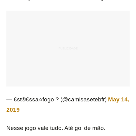
— €st®️€ssa⭐fogo ?️ (@camisasetebfr)
May 14,
2019
Nesse jogo vale tudo. Até gol de mão.