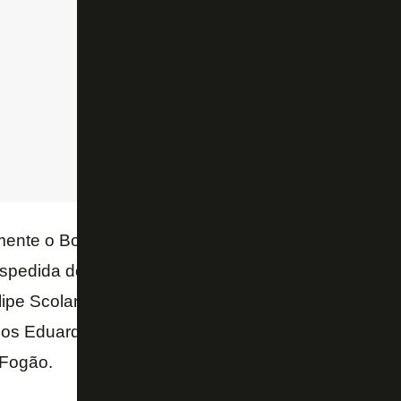
ilmente o Botafogo conseguirá ficar com o jogador, qu
dida do time da estrela solitária. Voltará ao Palme
ipe Scolari, que contratou Zé Rafael e Arthur Cabral
los Eduardo – ex-Goiás – e ter acertado com Mathe
 Fogão.