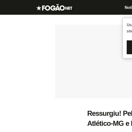
Notí
Us
si
Ressurgiu! Pe
Atlético-MG e