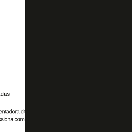
adas
ntadora cita procuras de Flamengo, Palmeiras e Cruzeiro
ssiona com sucesso do Botafogo de 2024