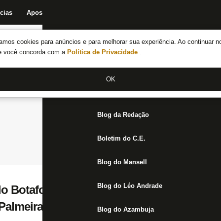
cias
Apostas
Fórum
Blog da Redação
Boletim do C.E.
Fechar menu principal
amos cookies para anúncios e para melhorar sua experiência. Ao continuar n
Notícias do Botafogo
te você concorda com a
Política de Privacidade
.
Fórum
OK
Jogos
Blog da Redação
Boletim do C.E.
Blog do Mansell
Blog do Léo Andrade
lo Botafogo, Erik anotou o número de gols
 Palmeiras
Blog do Azambuja