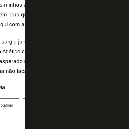
nas minhas atuações individuais. E meus companheir
ém para que eu conseguisse jogar bem. Parece que
qui com a camisa do Botafogo”, afirmou o jogador, 
k surgiu juntamente na mesma época de Clayton, re
o Atlético conseguiu trazer em 2016. Ambos, porém
 esperado neste momento da carreira. Clayton volta
ia não faça proposta de renovação após período de
ia
otafogo
Erik
Palmeiras