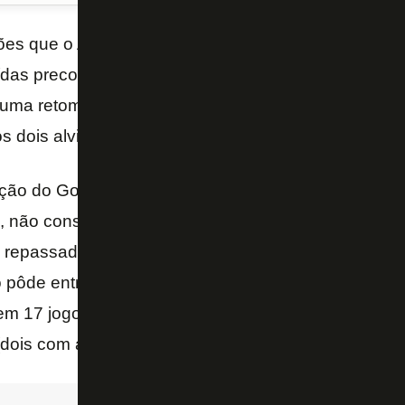
es que o Atlético realizou em 2018, os erros de apo
ídas precoces de jogadores como Samuel Xavier, Aro
 uma retomada na carreira ao seguir para o Botafog
s dois alvinegros no ano, ele termina a temporada e
ação do Goiás que custou R$ 13 milhões aos cofres 
, não conseguiu vingar. Teve chances como titular n
 repassado ao Botafogo. Na última rodada do Brasil
ão pôde entrar em campo para a sequência da boa fa
em 17 jogos (além de quatro assistências). Pelo Palm
(dois com a camisa do Galo) em 73 jogos.