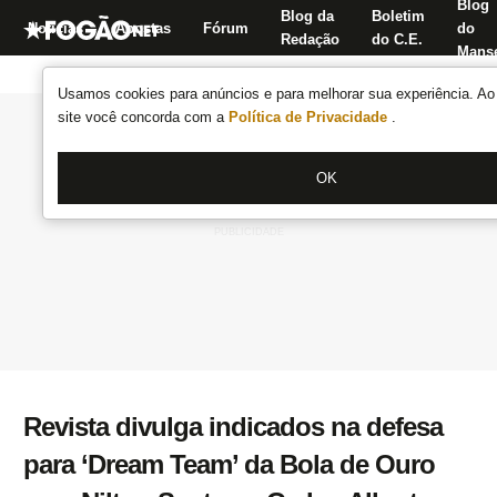
Blog
Blog da
Boletim
Notícias
Apostas
Fórum
do
Redação
do C.E.
Manse
Usamos cookies para anúncios e para melhorar sua experiência. Ao 
site você concorda com a
Política de Privacidade
.
OK
Revista divulga indicados na defesa
para ‘Dream Team’ da Bola de Ouro