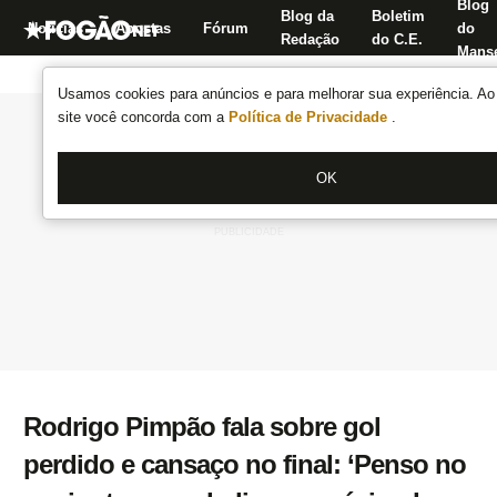
Blog
Blog da
Boletim
Notícias
Apostas
Fórum
do
Redação
do C.E.
Manse
Usamos cookies para anúncios e para melhorar sua experiência. Ao 
site você concorda com a
Política de Privacidade
.
OK
Rodrigo Pimpão fala sobre gol
perdido e cansaço no final: ‘Penso no