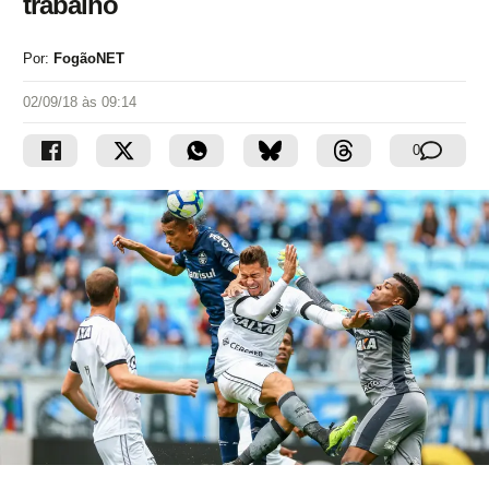
trabalho
Por:
FogãoNET
02/09/18 às 09:14
0