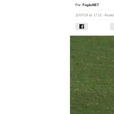
Por:
FogãoNET
11/07/19 às 17:12
- Atual