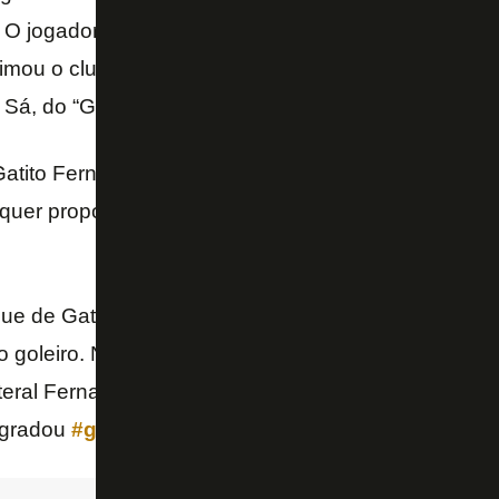
. O jogador, que retornou do
Lille
(FRA), recebeu div
u o clube alvinegro. A informação foi publicada pe
Sá, do “Globoesporte.com”, em seu Twitter.
Gatito Fernández, um dos destaques da Copa Améri
uer proposta oficial.
Houve sondagem do Porto pe
ue de Gatito na Copa América, o Botafogo não rece
elo goleiro. No momento, o atleta do elenco que mais
eral Fernando (jovem, titular e com passaporte eur
agradou
#gebota