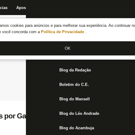
cias
Apostas
Fórum
Blog da Redação
Boletim do C.E.
Fechar menu principal
amos cookies para anúncios e para melhorar sua experiência. Ao continuar n
Notícias do Botafogo
te você concorda com a
Política de Privacidade
.
Fórum
OK
Jogos
Blog da Redação
Boletim do C.E.
Blog do Mansell
Blog do Léo Andrade
 por Gatito, Botafogo tem em Fernando o 
Blog do Azambuja