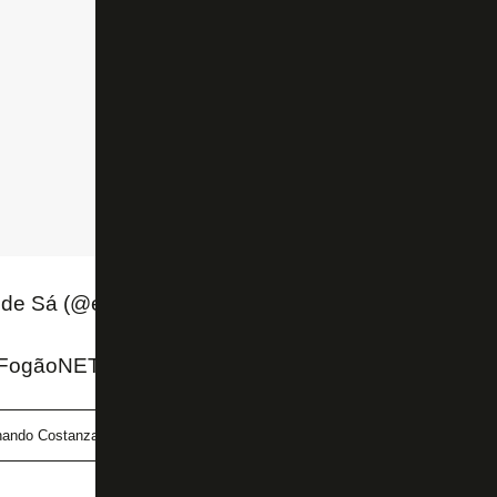
 de Sá (@edmacieldesa)
July 11, 2019
ogãoNET e Twitter do Edgard Maciel de Sá (Globo
nando Costanza