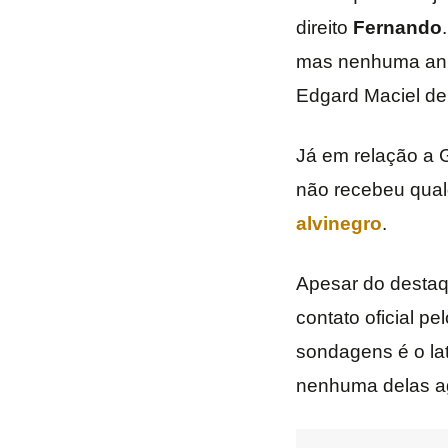
direito
Fernando
mas nenhuma animo
Edgard Maciel de 
Já em relação a 
não recebeu qualq
alvinegro
.
Apesar do destaq
contato oficial p
sondagens é o lat
nenhuma delas 