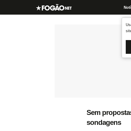
Notí
Us
si
Sem propostas
sondagens