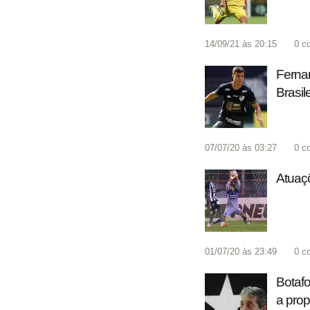
14/09/21 às 20:15
0
c
Fernan
Brasil
07/07/20 às 03:27
0
c
Atuaçõ
01/07/20 às 23:49
0
c
Botaf
a prop