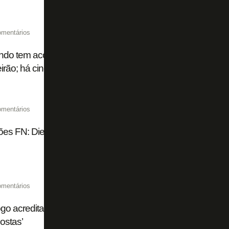
omentários
do tem acordo com Botafogo para ser liberado para Euro
eirão; há cinco clubes interessados
omentários
es FN: Diego Cavalieri é o melhor, laterais são o maior p
omentários
ogo acredita em vendas de jogadores no segundo semestre
ostas’