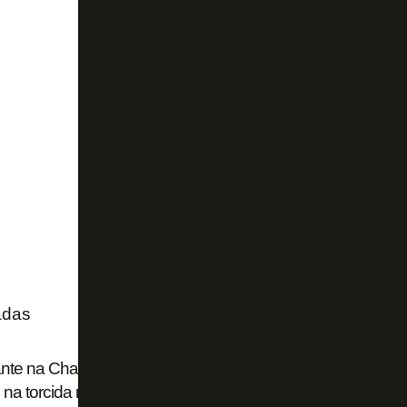
adas
nte na Champions, Fernando guarda 'carinho muito grande
na torcida na Moldávia e supera críticas: 'Faz parte'