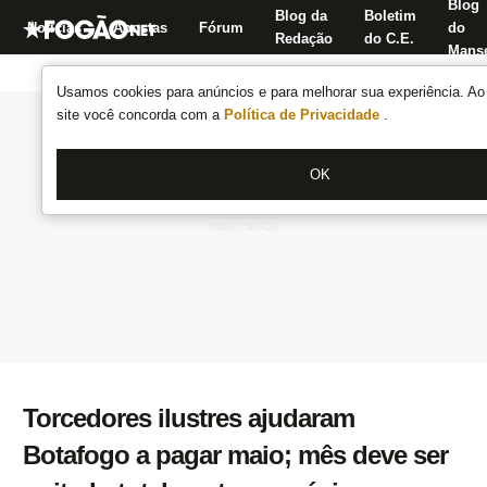
Blog
Blog da
Boletim
Notícias
Apostas
Fórum
do
Redação
do C.E.
Manse
Usamos cookies para anúncios e para melhorar sua experiência. Ao 
site você concorda com a
Política de Privacidade
.
OK
Torcedores ilustres ajudaram
Botafogo a pagar maio; mês deve ser