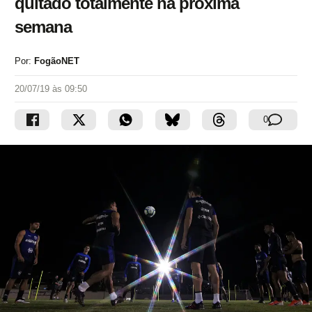
quitado totalmente na próxima
semana
Por:
FogãoNET
20/07/19 às 09:50
0