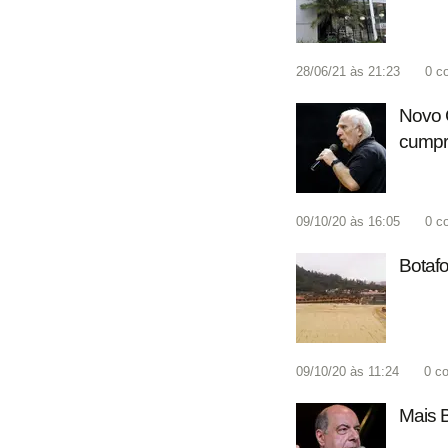
28/06/21 às 21:23
0
c
Novo 
cumpr
09/10/20 às 16:05
0
c
Botafo
09/10/20 às 11:24
0
co
Mais B