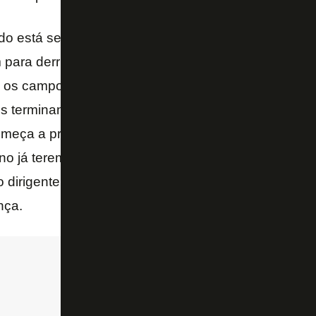
do está sendo feito cumprindo todas as exigências 
 para derrubada de árvores, autorização para a dem
os campos da parte superior já foi feita toda a re
os terminando a terraplanagem e acredito que em ma
meça a preparar a parte de irrigação e o plantio. Es
o já teremos a parte de cima pronta e até o fim do 
o dirigente, que revela que o projeto está sendo feit
nça.