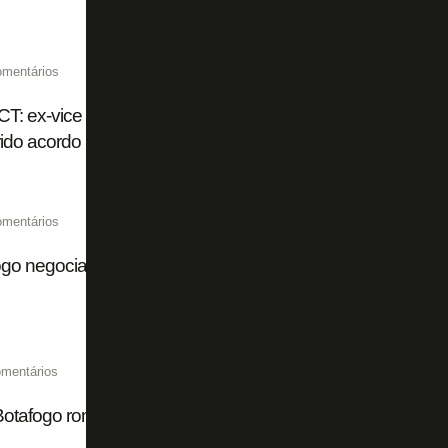
omentários
CT: ex-vice executivo responde Montenegro e nega que B
ido acordo
omentários
go negocia devolver controle das obras do CT aos Moreira
mentários
otafogo rompe com presidente Nelson Mufarrej e rebate cr