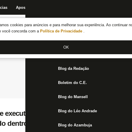
cias
Apostas
Fórum
Blog da Redação
Boletim do C.E.
Fechar menu principal
amos cookies para anúncios e para melhorar sua experiência. Ao continuar n
Notícias do Botafogo
te você concorda com a
Política de Privacidade
.
Fórum
OK
Jogos
Blog da Redação
Boletim do C.E.
Blog do Mansell
Blog do Léo Andrade
te executivo explica o andamento das obra
o dentro da lei’
Blog do Azambuja