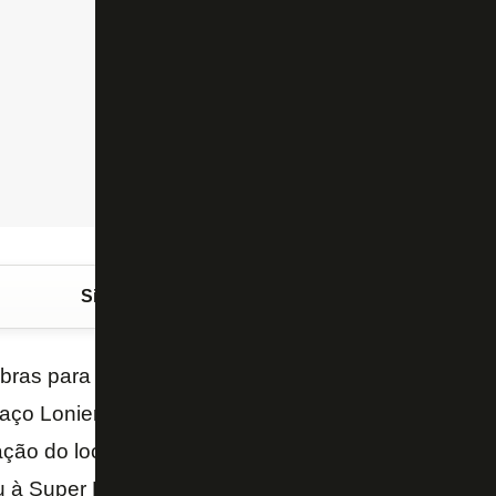
Siga o FogãoNET
no Google Discover
ras para construção do Centro de Treinamento do 
paço Lonier, em Vargem Pequena, Zona Oeste do Rio
zação do local é para 2020. Luis Fernando Santos, vi
ou à Super Rádio Tupi como está o andamento das o