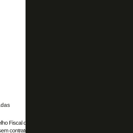
adas
ho Fiscal questiona operação de lojas do Botafogo no Rio
sem contrato