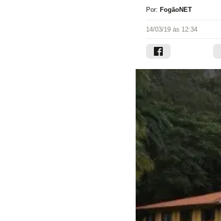
Por:
FogãoNET
14/03/19 às 12:34