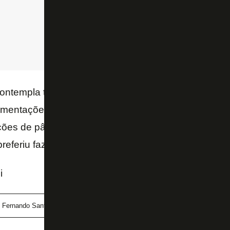
ontempla todos os recursos requeridos por lei. Já 
mentações europeias que diz respeito à prevenção
ações de pânico, uma vez que a empresa que contra
referiu fazer por excesso.
i
s Fernando Santos
Vice-Presidente Executivo