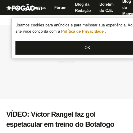
Blog
Blog da
Boletim
Notícias
Apostas
Fórum
do
Redação
do C.E.
Manse
Usamos cookies para anúncios e para melhorar sua experiência. Ao 
site você concorda com a
Política de Privacidade
.
OK
VÍDEO: Victor Rangel faz gol
espetacular em treino do Botafogo