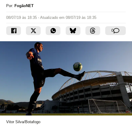
Por:
FogãoNET
08/07/19 às 18:35
- Atualizado em
08/07/19 às 18:35
0
Vitor Silva/Botafogo