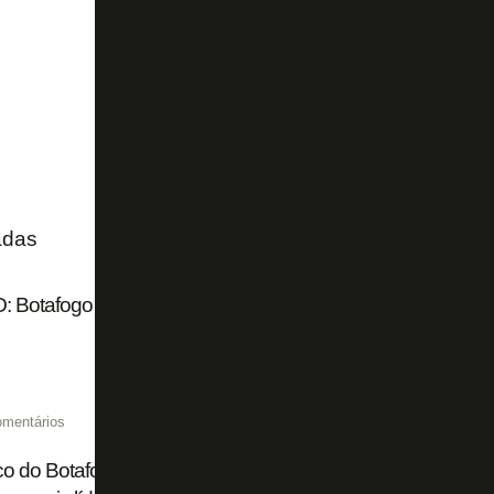
adas
 Botafogo divulga ensaio de nova coleção Reserva Ink pa
omentários
o do Botafogo exalta Alex Telles, em conversas para renova