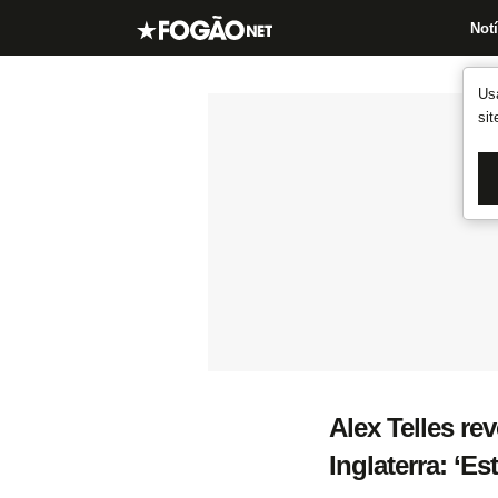
Notí
Us
si
Alex Telles re
Inglaterra: ‘E