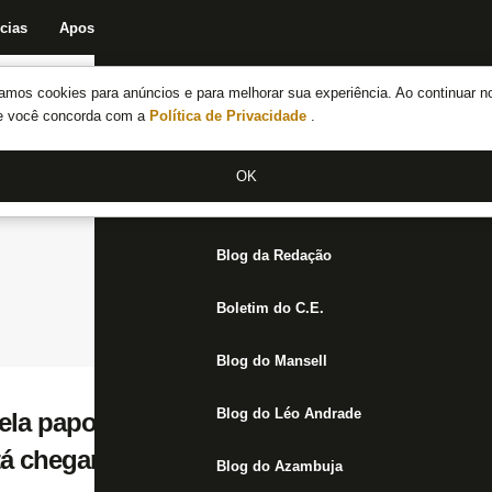
cias
Apostas
Fórum
Blog da Redação
Boletim do C.E.
Fechar menu principal
amos cookies para anúncios e para melhorar sua experiência. Ao continuar n
Notícias do Botafogo
te você concorda com a
Política de Privacidade
.
Fórum
OK
Jogos
Blog da Redação
Boletim do C.E.
Blog do Mansell
Blog do Léo Andrade
vela papo com Igor Jesus no pênalti e dese
stá chegando na Premier League pela qualid
Blog do Azambuja