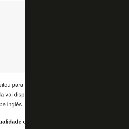
eitou para desejar boa sorte a Igor Jesus no
Nottin
a vai disputar o Super Mundial de Clubes pelo Bota
be inglês.
lidade dele. Que ele não mude, que continue jo