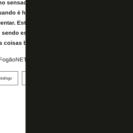
no sensacional, está sempre muito alegre, sempr
ando é hora de trabalhar, ele trabalha sério. A q
ntar. Está chegando lá na Premier League pela q
e sendo esse menino maravilhoso. Tenho certeza 
s coisas boas
– afirmou.
FogãoNET e Prime Video
otafogo
Igor Jesus
Nottingham Forest