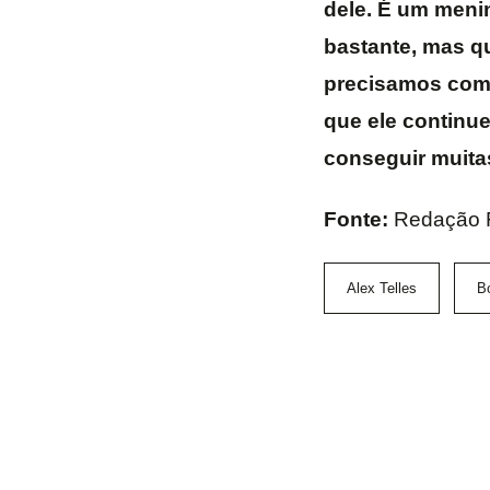
dele. É um meni
bastante, mas qu
precisamos come
que ele continu
conseguir muita
Fonte:
Redação 
Alex Telles
B