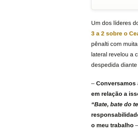
Um dos líderes d
3 a 2 sobre o Cea
pênalti com muita
lateral revelou a
despedida diante 
–
Conversamos an
em relação a iss
“Bate, bate do te
responsabilidade
o meu trabalho
–