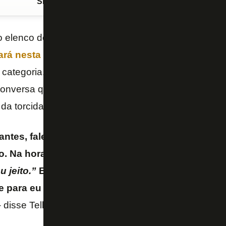
Siga o FogãoNET
no Google Discover
o elenco do
Botafogo
,
Alex Telles
marcou um dos g
rá nesta quarta-feira (4/6), no Estádio Nilton San
 categoria. Após a partida, válida pela décima rodada
 conversa que teve com o atacante
Igor Jesus
, que 
da torcida.
tes, falei que se ele sentia confiança para bater
o. Na hora ali eu peguei a bola, ele me olhou e e
u jeito.”
Então, ele acabou também assumindo e
 para eu bater, sou tranquilo com isso, estava co
 disse Telles ao “Prime Video”.