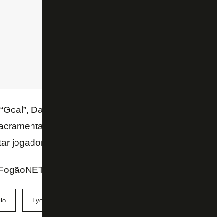
“Goal”, Danilo considera uma ida para o Lyon. Poré
sacramentada, há também a questão envolvendo a pr
tar jogadores pela DNCG, órgão de controle do futeb
FogãoNET e Goal.com
lo
Lyon
Nottingham Forest
Palmeiras