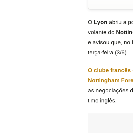
O
Lyon
abriu a p
volante do
Notti
e avisou que, no B
terça-feira (3/6).
O clube francês 
Nottingham Fores
as negociações d
time inglês.