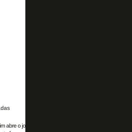
adas
im abre o jogo sobre Danilo no Botafogo: 'É um bebê gran