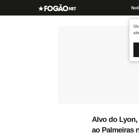
Notí
Us
si
Alvo do Lyon, 
ao Palmeiras n