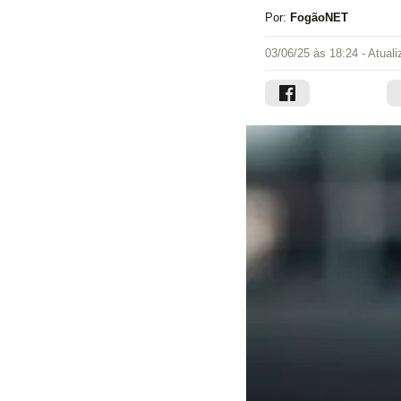
Por:
FogãoNET
03/06/25 às 18:24
- Atual