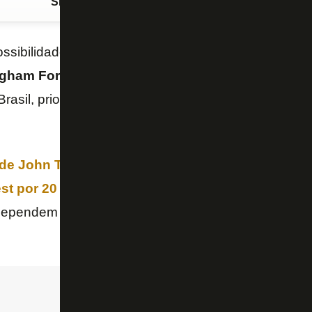
Siga o FogãoNET
no Google Discover
ossibilidade de colocar uma cláusula prevendo a c
ngham Forest
, defender o
Botafogo
no futuro, mas 
rasil, priorizaria voltar ao
Palmeiras
, informa o port
de John Textor está tentando a contratação de Da
t por 20 milhões de libras (€ 23,7 milhões, ou R
ependem da ida de Igor Jesus, Cuiabano e Jair do 