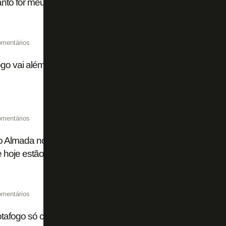
to for meu atleta, será importante. Muito acima da média'
omentários
go vai além da busca por reforços para garantir time forte
omentários
 Almada no River Plate: 50% dos direitos que eram do Bot
 hoje estão sob posse de dois fundos
omentários
tafogo só cogita negociar Danilo com Atalanta a partir de 