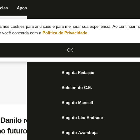
cias
Apostas
Fórum
Blog da Redação
Boletim do C.E.
Fechar menu principal
amos cookies para anúncios e para melhorar sua experiência. Ao continuar n
Notícias do Botafogo
te você concorda com a
Política de Privacidade
.
Fórum
OK
Jogos
Blog da Redação
Boletim do C.E.
Blog do Mansell
Blog do Léo Andrade
Danilo rejeita ‘cláusula Botafogo’ por dese
o futuro
Blog do Azambuja