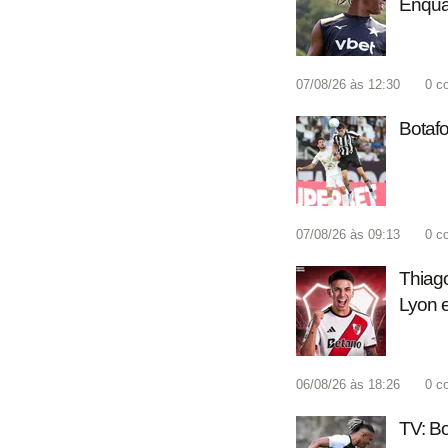
Enquan
07/08/26 às 12:30
0
c
Botafo
07/08/26 às 09:13
0
c
Thiago
Lyon e
06/08/26 às 18:26
0
c
TV: Bo