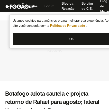
Blog
Blog da
Boletim
Notícias
Apostas
Fórum
do
Redação
do C.E.
Manse
Usamos cookies para anúncios e para melhorar sua experiência. Ao 
site você concorda com a
Política de Privacidade
.
OK
Botafogo adota cautela e projeta
retorno de Rafael para agosto; lateral