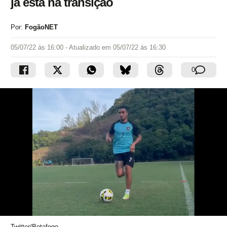
já está na transição
Por:
FogãoNET
05/07/22 às 16:00
- Atualizado em
05/07/22 às 16:30
0
Twitter/Botafogo