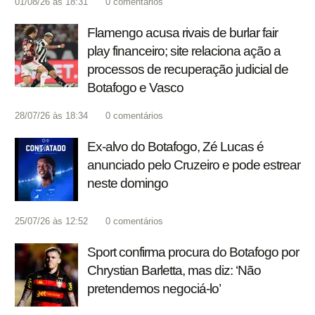
01/08/26 às 18:31
0
comentários
Flamengo acusa rivais de burlar fair
play financeiro; site relaciona ação a
processos de recuperação judicial de
Botafogo e Vasco
28/07/26 às 18:34
0
comentários
Ex-alvo do Botafogo, Zé Lucas é
anunciado pelo Cruzeiro e pode estrear
neste domingo
25/07/26 às 12:52
0
comentários
Sport confirma procura do Botafogo por
Chrystian Barletta, mas diz: ‘Não
pretendemos negociá-lo’