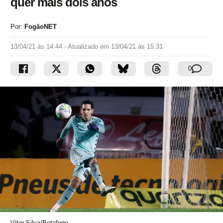
quer mais dois anos
Por:
FogãoNET
13/04/21 às 14:44
- Atualizado em
13/04/21 às 15:31
0
Vitor Silva/Botafogo