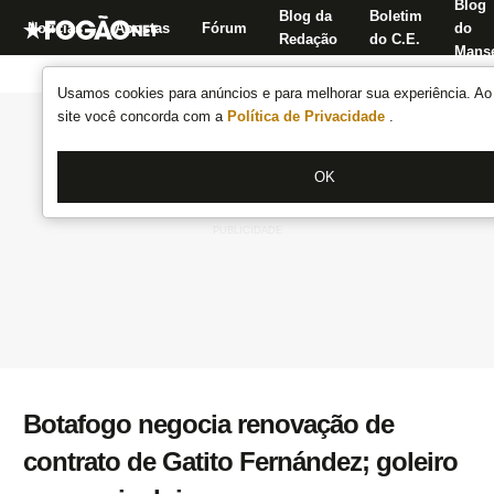
Blog
Blog da
Boletim
Notícias
Apostas
Fórum
do
Redação
do C.E.
Manse
Usamos cookies para anúncios e para melhorar sua experiência. Ao 
site você concorda com a
Política de Privacidade
.
OK
Botafogo negocia renovação de
contrato de Gatito Fernández; goleiro