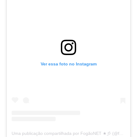
Ver essa foto no Instagram
Uma publicação compartilhada por FogãoNET ★彡 (@fogaonet)